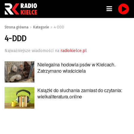
Strona główna
Kategorie
4-DDD
4-DDD
Najważniejsze wiadomości na
radiokielce.pl
Nielegalna hodowla psów w Kielcach.
Zatrzymano właściciela
Książki do słuchania zamiast do czytania:
wielkaliteratura.online