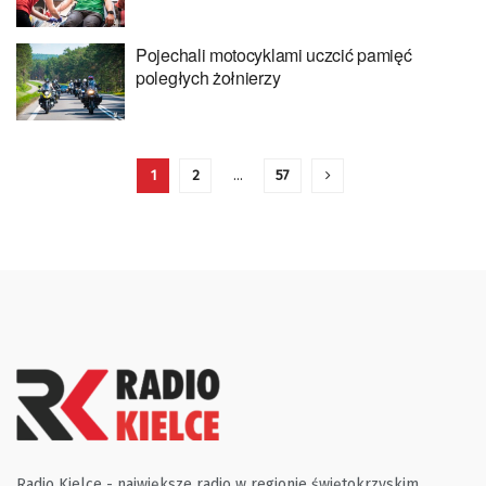
Pojechali motocyklami uczcić pamięć
poległych żołnierzy
1
2
…
57
Radio Kielce - największe radio w regionie świętokrzyskim.