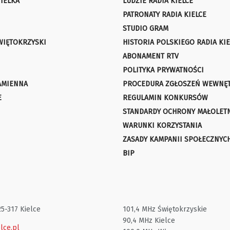
IELKA
LUDZIE RADIA KIELCE
PATRONATY RADIA KIELCE
STUDIO GRAM
WIĘTOKRZYSKI
HISTORIA POLSKIEGO RADIA KIE
ABONAMENT RTV
POLITYKA PRYWATNOŚCI
AMIENNA
PROCEDURA ZGŁOSZEŃ WEWNĘ
E
REGULAMIN KONKURSÓW
STANDARDY OCHRONY MAŁOLET
WARUNKI KORZYSTANIA
ZASADY KAMPANII SPOŁECZNYC
BIP
25-317 Kielce
101,4 MHz Świętokrzyskie
90,4 MHz Kielce
lce.pl