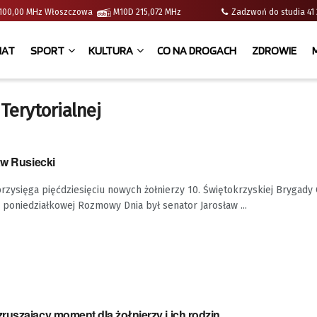
 | 100,00 MHz Włoszczowa
M10D 215,072 MHz
Zadzwoń do studia 
IAT
SPORT
KULTURA
CO NA DROGACH
ZDROWIE
Terytorialnej
aw Rusiecki
rzysięga pięćdziesięciu nowych żołnierzy 10. Świętokrzyskiej Brygady
m poniedziałkowej Rozmowy Dnia był senator Jarosław ...
uszający moment dla żołnierzy i ich rodzin