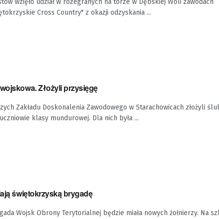
stów wzięło udział w rozegranych na torze w Dębskiej Woli zawodach
okrzyskie Cross Country" z okazji odzyskania ...
wojskowa. Złożyli przysięgę
szych Zakładu Doskonalenia Zawodowego w Starachowicach złożyli ślu
uczniowie klasy mundurowej. Dla nich była ...
lają świętokrzyską brygadę
gada Wojsk Obrony Terytorialnej będzie miała nowych żołnierzy. Na sz