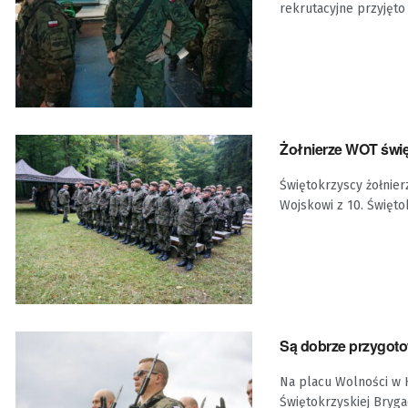
rekrutacyjne przyjęto 
Żołnierze WOT świę
Świętokrzyscy żołnier
Wojskowi z 10. Świętok
Są dobrze przygotow
Na placu Wolności w K
Świętokrzyskiej Brygad