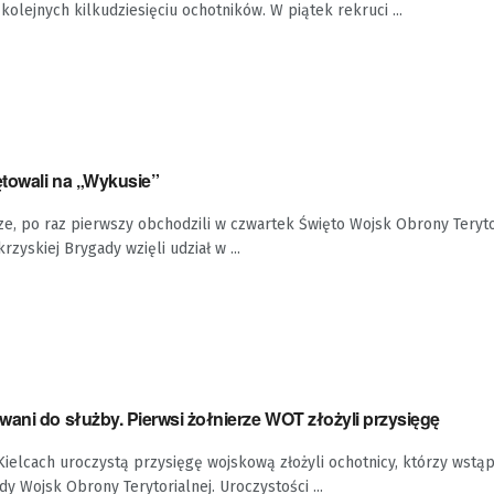
kolejnych kilkudziesięciu ochotników. W piątek rekruci ...
towali na „Wykusie”
ze, po raz pierwszy obchodzili w czwartek Święto Wojsk Obrony Teryto
rzyskiej Brygady wzięli udział w ...
ani do służby. Pierwsi żołnierze WOT złożyli przysięgę
ielcach uroczystą przysięgę wojskową złożyli ochotnicy, którzy wstąpi
y Wojsk Obrony Terytorialnej. Uroczystości ...