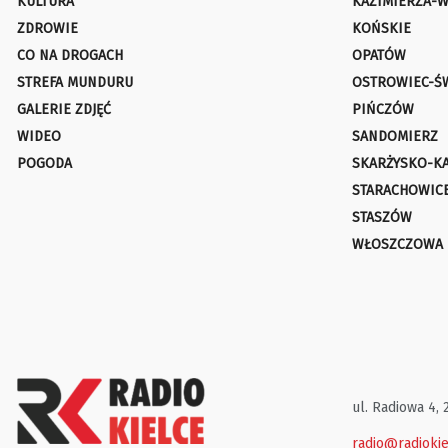
KULTURA
KAZIMIERZA-W
ZDROWIE
KOŃSKIE
CO NA DROGACH
OPATÓW
STREFA MUNDURU
OSTROWIEC-Ś
GALERIE ZDJĘĆ
PIŃCZÓW
WIDEO
SANDOMIERZ
POGODA
SKARŻYSKO-K
STARACHOWIC
STASZÓW
WŁOSZCZOWA
ul. Radiowa 4, 
radio@radiokie