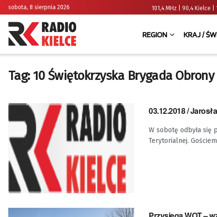
sobota, 8 sierpnia 2026
101,4 MHz | 90,4 Kielce
REGION
KRAJ / ŚW
Tag:
10 Świętokrzyska Brygada Obrony 
03.12.2018 / Jarosł
W sobotę odbyła się p
Terytorialnej. Goście
Przysięga WOT – wzr