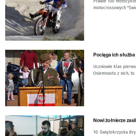
Prawie 100 motocykli
motocrossowych "Święt
Pociąga ich służba 
Uczniowie klas pierw
Osiemnastu z nich, to 
Nowi żołnierze zasi
10. Świętokrzyska Bry