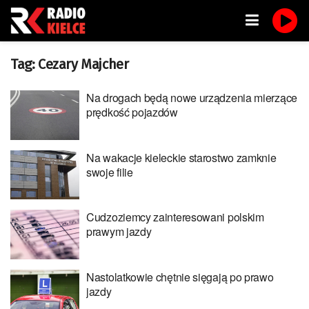
Tag:
Cezary Majcher
Na drogach będą nowe urządzenia mierzące
prędkość pojazdów
Na wakacje kieleckie starostwo zamknie
swoje filie
Cudzoziemcy zainteresowani polskim
prawym jazdy
Nastolatkowie chętnie sięgają po prawo
jazdy