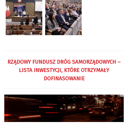
RZĄDOWY FUNDUSZ DRÓG SAMORZĄDOWYCH –
LISTA INWESTYCJI, KTÓRE OTRZYMAŁY
DOFINASOWANIE