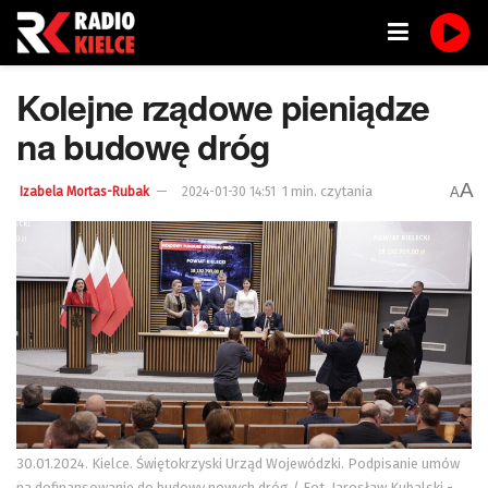
Kolejne rządowe pieniądze
na budowę dróg
A
1 min. czytania
A
Izabela Mortas-Rubak
2024-01-30 14:51
30.01.2024. Kielce. Świętokrzyski Urząd Wojewódzki. Podpisanie umów
na dofinansowanie do budowy nowych dróg / Fot. Jarosław Kubalski -