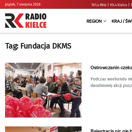
piątek, 7 sierpnia 2026
101,4 MHz | 90,4 Kielce
REGION
KRAJ / ŚW
Tag:
Fundacja DKMS
Ostrowczanin czeka 
Podczas weekendu mie
dwudniowej akcji posz
Rejestracja nic nie