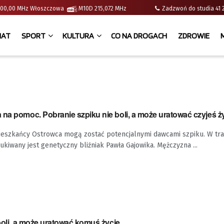
 | 100,00 MHz Włoszczowa
M10D 215,072 MHz
Zadzwoń do studia 
IAT
SPORT
KULTURA
CO NA DROGACH
ZDROWIE
na pomoc. Pobranie szpiku nie boli, a może uratować czyjeś ż
szkańcy Ostrowca mogą zostać potencjalnymi dawcami szpiku. W tra
ukiwany jest genetyczny bliźniak Pawła Gajowika. Mężczyzna ...
 boli, a może uratować komuś życie