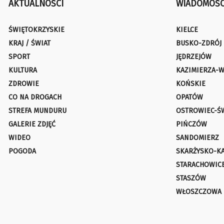
AKTUALNOŚCI
WIADOMOŚC
ŚWIĘTOKRZYSKIE
KIELCE
KRAJ / ŚWIAT
BUSKO-ZDRÓJ
SPORT
JĘDRZEJÓW
KULTURA
KAZIMIERZA-W
ZDROWIE
KOŃSKIE
CO NA DROGACH
OPATÓW
STREFA MUNDURU
OSTROWIEC-Ś
GALERIE ZDJĘĆ
PIŃCZÓW
WIDEO
SANDOMIERZ
POGODA
SKARŻYSKO-K
STARACHOWIC
STASZÓW
WŁOSZCZOWA