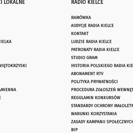
I LOKALNE
RADIO KIELCE
RAMÓWKA
AUDYCJE RADIA KIELCE
KONTAKT
IELKA
LUDZIE RADIA KIELCE
PATRONATY RADIA KIELCE
STUDIO GRAM
WIĘTOKRZYSKI
HISTORIA POLSKIEGO RADIA KIE
ABONAMENT RTV
POLITYKA PRYWATNOŚCI
AMIENNA
PROCEDURA ZGŁOSZEŃ WEWNĘ
E
REGULAMIN KONKURSÓW
STANDARDY OCHRONY MAŁOLET
WARUNKI KORZYSTANIA
ZASADY KAMPANII SPOŁECZNYC
BIP