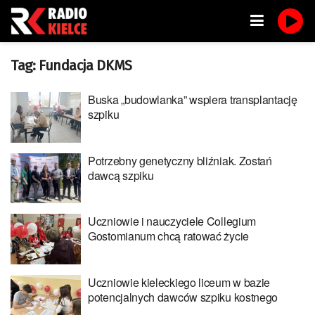
Tag:
Fundacja DKMS
Buska „budowlanka” wspiera transplantację
szpiku
Potrzebny genetyczny bliźniak. Zostań
dawcą szpiku
Uczniowie i nauczyciele Collegium
Gostomianum chcą ratować życie
Uczniowie kieleckiego liceum w bazie
potencjalnych dawców szpiku kostnego