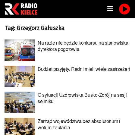
Tag:
Grzegorz Gałuszka
Na razie nie będzie konkursu na stanowiska
dyrektora pogotowia
Budżet przyjęty. Radni mieli wiele zastrzeżeń
O sytuacji Uzdrowiska Busko-Zdrój na sesji
sejmiku
Zarząd województwa bez absolutorium i
wotum zaufania