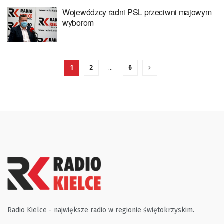
Wojewódzcy radni PSL przeciwni majowym
wyborom
1
2
…
6
Radio Kielce - największe radio w regionie świętokrzyskim.