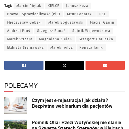
Tagi:
Marcin Piętak
KIELCE
Janusz Koza
Prawo i Sprawiedliwość (PiS)
Artur Konarski
PSL
Mieczysław Gębski
Marek Bogusławski
Maciej Gawin
Andrzej Pruś
Grzegorz Banaś
Sejmik Województwa
Marek Strzała
Magdalena Zieleń
Grzegorz Gałuszka
Elżbieta Śreniawska
Marek Jońca
Renata Janik
POLECAMY
Czym jest e-rejestracja i jak działa?
Bezpłatne webinarium dla pacjentów
Pomnik Ofiar Rzezi Wołyńskiej nie stanie
na Skwerze Szarych Szeregów w Kielcach