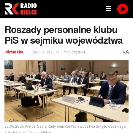
Roszady personalne klubu
PiS w sejmiku województwa
A
1 min. czytania
A
Michał Kita
2021-06-30 20:39
28.06.2021. Kielce. Sesja Rady Sejmiku Województwa Świętokrzyskiego
/ Michał Kita / Radio Kielce