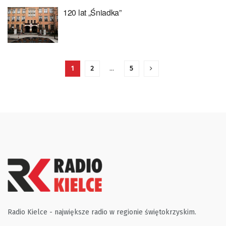
120 lat „Śniadka”
1
2
…
5
Radio Kielce - największe radio w regionie świętokrzyskim.