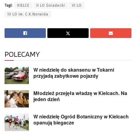
Tagi:
KIELCE
II LO Śniadecki
VI LO
III LO im. C.K.Norwida
POLECAMY
W niedzielę do skansenu w Tokarni
przyjadą zabytkowe pojazdy
Młodzież przejęła władzę w Kielcach. Na
jeden dzień
W niedzielę Ogród Botaniczny w Kielcach
opanują biegacze