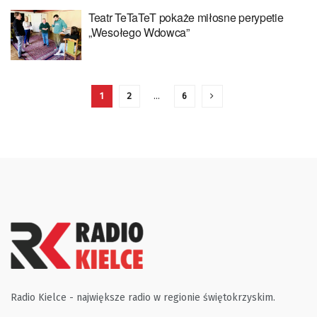
Teatr TeTaTeT pokaże miłosne perypetie
„Wesołego Wdowca”
1
2
…
6
Radio Kielce - największe radio w regionie świętokrzyskim.