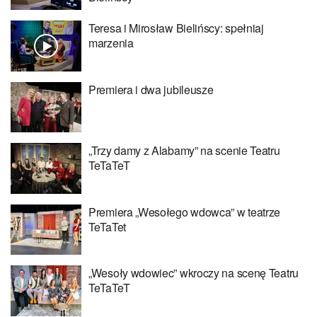
Teresa i Mirosław Bielińscy: spełniaj
marzenia
Premiera i dwa jubileusze
„Trzy damy z Alabamy” na scenie Teatru
TeTaTeT
Premiera „Wesołego wdowca” w teatrze
TeTaTet
„Wesoły wdowiec” wkroczy na scenę Teatru
TeTaTeT