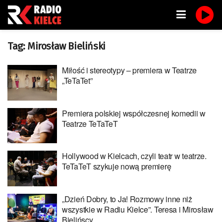
Tag:
Mirosław Bieliński
Miłość i stereotypy – premiera w Teatrze
„TeTaTet”
Premiera polskiej współczesnej komedii w
Teatrze TeTaTeT
Hollywood w Kielcach, czyli teatr w teatrze.
TeTaTeT szykuje nową premierę
„Dzień Dobry, to Ja! Rozmowy inne niż
wszystkie w Radiu Kielce”. Teresa i Mirosław
Bielińscy