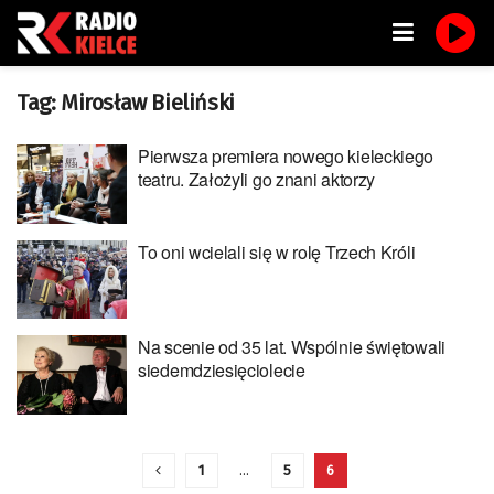
Tag:
Mirosław Bieliński
Pierwsza premiera nowego kieleckiego
teatru. Założyli go znani aktorzy
To oni wcielali się w rolę Trzech Króli
Na scenie od 35 lat. Wspólnie świętowali
siedemdziesięciolecie
1
…
5
6