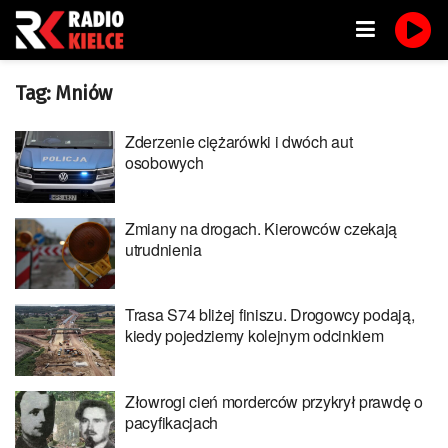
Tag:
Mniów
Zderzenie ciężarówki i dwóch aut
osobowych
Zmiany na drogach. Kierowców czekają
utrudnienia
Trasa S74 bliżej finiszu. Drogowcy podają,
kiedy pojedziemy kolejnym odcinkiem
Złowrogi cień morderców przykrył prawdę o
pacyfikacjach