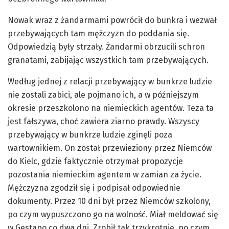
Nowak wraz z żandarmami powrócił do bunkra i wezwał
przebywających tam mężczyzn do poddania się.
Odpowiedzią były strzały. Żandarmi obrzucili schron
granatami, zabijając wszystkich tam przebywających.
Według jednej z relacji przebywający w bunkrze ludzie
nie zostali zabici, ale pojmano ich, a w późniejszym
okresie przeszkolono na niemieckich agentów. Teza ta
jest fałszywa, choć zawiera ziarno prawdy. Wszyscy
przebywający w bunkrze ludzie zginęli poza
wartownikiem. On został przewieziony przez Niemców
do Kielc, gdzie faktycznie otrzymał propozycje
pozostania niemieckim agentem w zamian za życie.
Mężczyzna zgodził się i podpisał odpowiednie
dokumenty. Przez 10 dni był przez Niemców szkolony,
po czym wypuszczono go na wolność. Miał meldować się
w Gestapo co dwa dni. Zrobił tak trzykrotnie, po czym