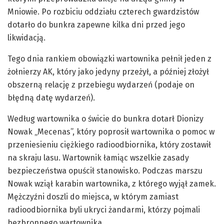
Mniowie. Po rozbiciu oddziału czterech gwardzistów
dotarło do bunkra zapewne kilka dni przed jego
likwidacją.
Tego dnia rankiem obowiązki wartownika pełnił jeden z
żołnierzy AK, który jako jedyny przeżył, a później złożył
obszerną relację z przebiegu wydarzeń (podaje on
błędną datę wydarzeń).
Według wartownika o świcie do bunkra dotarł Dionizy
Nowak „Mecenas”, który poprosił wartownika o pomoc w
przeniesieniu ciężkiego radioodbiornika, który zostawił
na skraju lasu. Wartownik
łamiąc wszelkie zasady
bezpieczeństwa opuścił stanowisko.
Podczas marszu
Nowak wziął karabin wartownika, z którego wyjął zamek.
Mężczyźni doszli do miejsca, w którym zamiast
radioodbiornika byli ukryci żandarmi, którzy pojmali
bezbronnego wartownika.