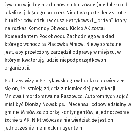
żywcem w jednym z domów na
Raszówce
(niedaleko od
lokalizacji leśnego bunkra). Niedługo po tej katastrofie
bunkier odwiedził Tadeusz Petrykowski „Jordan”, który
na rozkaz Komendy Obwodu Kielce AK został
Komendantem
Podobwodu
Zachodniego w
skład
którego wchodziła Placówka Mniów. Niewyobrażalne
jest, aby przełożony zarządził odprawę w miejscu, w
którym kwaterują ludzie niepodporządkowani
organizacji.
Podczas wizyty Petrykowskiego w bunkrze dowiedział
się on, że istnieją zdjęcia z niemieckiej pacyfikacji
Mniowa i morderstwa na
Raszówce
. Autorem tych zdjęć
miał być Dionizy Nowak
ps
. „Mecenas” odpowiedzialny w
gminie Mniów za zbiórkę kontyngentów, a jednocześnie
żołnierz AK. Nikt wówczas nie wiedział, że jest on
jednocześnie niemieckim agentem.