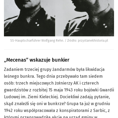
SS-Hauptscharführer Wolfgang Rehn. / Źródło: przystanekhistoria.pl
„Mecenas” wskazuje bunkier
Zadaniem trzeciej grupy żandarmów była likwidacja
leśnego bunkra. Tego dnia przebywało tam siedem
osób: trzech miejscowych żołnierzy AK i czterech
gwardzistów z rozbitej 15 maja 1943 roku bojówki Gwardii
Ludowej im. Ziemi Kieleckiej. Dociekliwi zadają pytanie,
skąd znaleźli się oni w bunkrze? Grupa ta już w grudniu
1942 roku współpracowała z konspiratorami z
Sarbic
, z
którymi przeprowadziła akcje na urząd gminy w