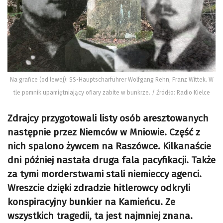
Na grafice (od lewej): SS-Hauptscharführer Wolfgang Rehn, Franz Wittek. W
tle pomnik upamiętniający ofiary zabite w bunkrze. / Źródło: Radio Kielce
Zdrajcy przygotowali listy osób aresztowanych
następnie przez Niemców w Mniowie. Część z
nich spalono żywcem na Raszówce. Kilkanaście
dni później nastała druga fala pacyfikacji. Także
za tymi morderstwami stali niemieccy agenci.
Wreszcie dzięki zdradzie hitlerowcy odkryli
konspiracyjny bunkier na Kamieńcu. Ze
wszystkich tragedii, ta jest najmniej znana.