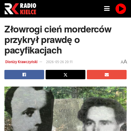
Złowrogi cień morderców
przykrył prawdę o
pacyfikacjach
A
A
Dionizy Krawczyński
2026-05-26 20:11