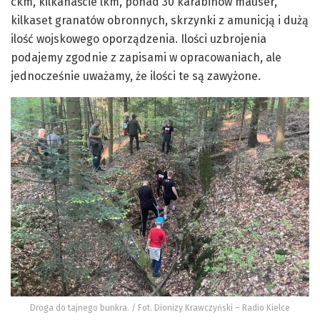
ckm,
kilkanaście lkm
, ponad 30 karabinów
mauser
,
kilkaset granatów obronnych, skrzynki z amunicją i dużą
ilość wojskowego oporządzenia. Ilości uzbrojenia
podajemy zgodnie z zapisami w opracowaniach, ale
jednocześnie uważamy, że ilości te są zawyżone.
Droga do tajnego bunkra. / Fot. Dionizy Krawczyński – Radio Kielce