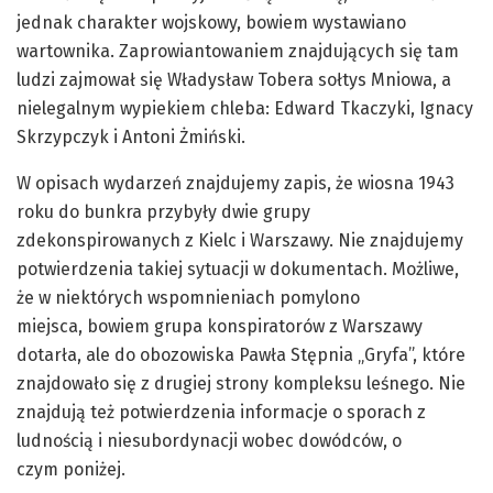
jednak charakter wojskowy,
bowiem
wystawiano
wartownika. Zaprowiantowaniem znajdujących się tam
ludzi zajmował się Władysław
Tobera
sołtys Mniowa, a
nielegalnym wypiekiem chleba: Edward Tkaczyki, Ignacy
Skrzypczyk i Antoni
Żmiński
.
W opisach wydarzeń znajdujemy zapis, że wiosna 1943
roku do bunkra przybyły dwie grupy
zdekonspirowanych z Kielc i Warszawy. Nie znajdujemy
potwierdzenia takiej sytuacji w dokumentach. Możliwe,
że w niektórych wspomnieniach pomylono
miejsca,
bowiem
grupa konspiratorów z Warszawy
dotarła, ale do obozowiska Pawła Stępnia „Gryfa”, które
znajdowało się z drugiej strony kompleksu leśnego. Nie
znajdują też potwierdzenia informacje o sporach z
ludnością i niesubordynacji wobec dowódców, o
czym poniżej.