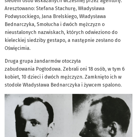
siedem osób wskazanych wcześniej przez agenturę.
Aresztowano: Stefana Stachurę, Władysława
Podwysockiego, Jana
Brelskiego
, Władysława
Bednarczyka,
Smołucha
i dwóch mężczyzn o
nieustalonych nazwiskach, których odwieziono do
kieleckiej siedziby gestapo, a następnie zesłano do
Oświęcimia.
Druga grupa żandarmów otoczyła
zabudowania
Pogłodowa
. Zebrali oni 18 osób, w tym 6
kobiet, 10 dzieci i dwóch mężczyzn. Zamknięto ich w
stodole Władysława Bednarczyka i żywcem spalono.