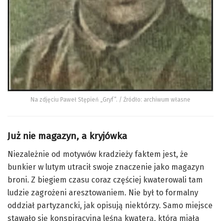
Na zdjęciu Paweł Stępień „Gryf”. / Źródło: archiwum własne
Już nie magazyn, a kryjówka
Niezależnie od motywów kradzieży faktem jest, że
bunkier w lutym utracił swoje znaczenie jako magazyn
broni. Z biegiem czasu coraz częściej kwaterowali tam
ludzie zagrożeni aresztowaniem. Nie był to formalny
oddział partyzancki, jak opisują niektórzy. Samo miejsce
stawało się konspiracyjna leśną kwaterą, która miała