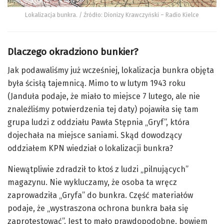
Lokalizacja bunkra. / Źródło: Dionizy Krawczyński – Radio Kielce
Dlaczego okradziono bunkier?
Jak podawaliśmy już wcześniej, lokalizacja bunkra objęta
była ścisłą tajemnicą. Mimo to w lutym 1943 roku
(Janduła podaje, że miało to miejsce 7 lutego, ale nie
znaleźliśmy potwierdzenia tej daty) pojawiła się tam
grupa ludzi z oddziału Pawła Stępnia „Gryf”, która
dojechała na miejsce saniami. Skąd dowodzący
oddziałem KPN wiedział o lokalizacji bunkra?
Niewątpliwie zdradził to ktoś z ludzi „pilnujących”
magazynu. Nie wykluczamy, że osoba ta wręcz
zaprowadziła „Gryfa” do bunkra. Część materiałów
podaje, że „wystraszona ochrona bunkra bała się
zaprotestować”. Jest to mało prawdopodobne,
bowiem