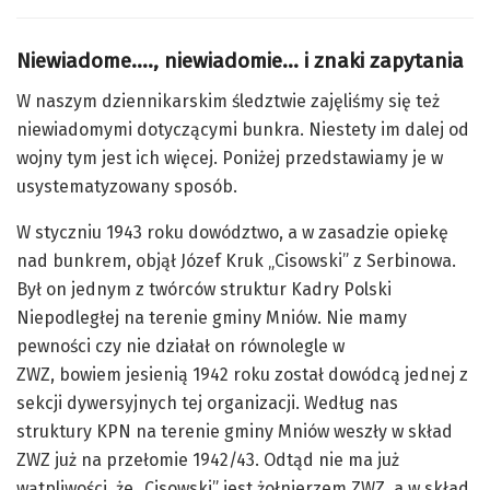
Niewiadome
….
,
niewiadomie
… i znaki zapytania
W naszym dziennikarskim śledztwie zajęliśmy się też
niewiadomymi dotyczącymi bunkra. Niestety im dalej od
wojny tym jest ich więcej. Poniżej przedstawiamy je w
usystematyzowany sposób.
W styczniu 1943 roku dowództwo, a w zasadzie opiekę
nad bunkrem, objął Józef Kruk „Cisowski” z Serbinowa.
Był on jednym z twórców struktur Kadry Polski
Niepodległej na terenie gminy Mniów. Nie mamy
pewności czy nie działał on równolegle w
ZWZ,
bowiem
jesienią 1942 roku został dowódcą jednej z
sekcji dywersyjnych tej organizacji. Według nas
struktury KPN na terenie gminy Mniów weszły w skład
ZWZ już na przełomie 1942/43. Odtąd nie ma już
wątpliwości, że „Cisowski” jest żołnierzem ZWZ, a w skład