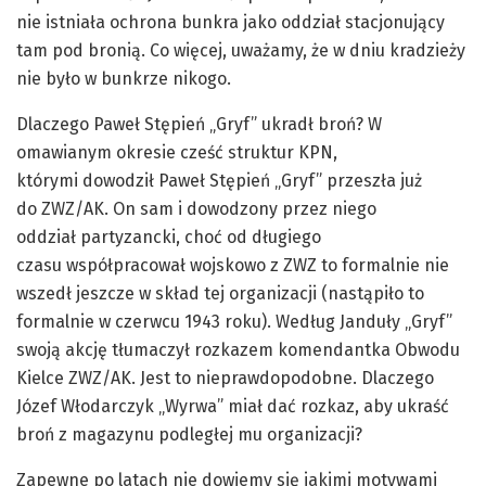
nie istniała ochrona bunkra jako oddział stacjonujący
tam pod bronią. Co więcej, uważamy, że w dniu kradzieży
nie było w bunkrze nikogo.
Dlaczego Paweł Stępień „Gryf” ukradł broń? W
omawianym okresie cześć struktur KPN,
którymi dowodził Paweł Stępień „Gryf” przeszła już
do
ZWZ
/AK. On sam i dowodzony przez niego
oddział partyzancki, choć od długiego
czasu
współpracował wojskowo z ZWZ to formalnie nie
wszedł jeszcze w skład tej organizacji (
nastąpiło to
formalnie w czerwcu 1943 roku). Według Janduły „Gryf”
swoją akcję tłumaczył rozkazem komendantka Obwodu
Kielce ZWZ/AK. Jest to nieprawdopodobne. Dlaczego
Józef Włodarczyk „Wyrwa” miał dać rozkaz, aby ukraść
broń z magazynu podległej mu organizacji?
Zapewne po latach nie dowiemy się jakimi motywami