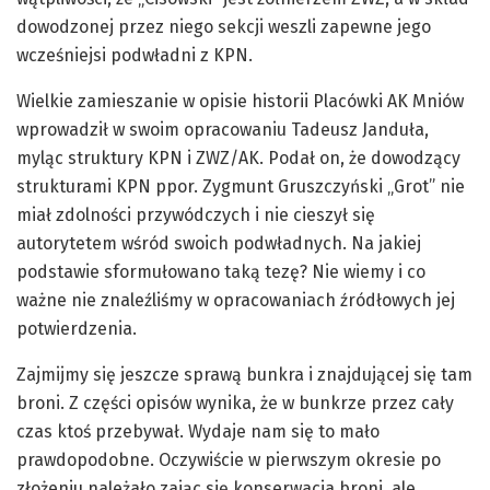
dowodzonej przez niego sekcji weszli zapewne jego
wcześniejsi podwładni z KPN.
Wielkie zamieszanie w opisie historii Placówki AK Mniów
wprowadził w swoim opracowaniu Tadeusz Janduła,
myląc struktury KPN i ZWZ/AK. Podał on, że dowodzący
strukturami KPN ppor. Zygmunt Gruszczyński „Grot” nie
miał zdolności przywódczych i nie cieszył się
autorytetem wśród swoich podwładnych. Na jakiej
podstawie sformułowano taką tezę? Nie wiemy i co
ważne nie znaleźliśmy w opracowaniach źródłowych jej
potwierdzenia.
Zajmijmy się jeszcze sprawą bunkra i znajdującej się tam
broni. Z części opisów wynika, że w bunkrze przez cały
czas ktoś przebywał. Wydaje nam się to mało
prawdopodobne. Oczywiście w pierwszym okresie po
złożeniu należało zając się konserwacja broni, ale