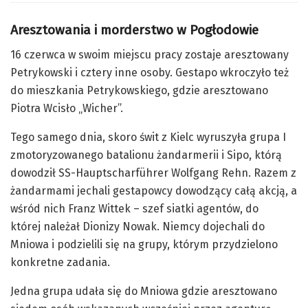
Aresztowania i morderstwo w Pogłodowie
16 czerwca w swoim miejscu pracy zostaje aresztowany
Petrykowski i cztery inne osoby. Gestapo wkroczyło też
do mieszkania Petrykowskiego, gdzie aresztowano
Piotra Wcisło „Wicher”.
Tego samego dnia, skoro świt z Kielc wyruszyła grupa I
zmotoryzowanego batalionu żandarmerii i
Sipo
, którą
dowodził
SS-Hauptscharführer
Wolfgang
Rehn
. Razem z
żandarmami jechali gestapowcy dowodzący całą akcją, a
wśród nich Franz
Wittek
– szef siatki agentów, do
której należał Dionizy Nowak. Niemcy dojechali do
Mniowa i podzielili się na grupy, którym przydzielono
konkretne zadania.
Jedna grupa udała się do Mniowa gdzie aresztowano