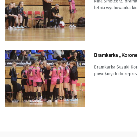
Nina Smelcerz, bramka
letnia wychowanka kie
Bramkarka „Koronec
Bramkarka Suzuki Kor
powołanych do repreze