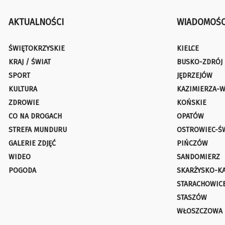
AKTUALNOŚCI
WIADOMOŚC
ŚWIĘTOKRZYSKIE
KIELCE
KRAJ / ŚWIAT
BUSKO-ZDRÓJ
SPORT
JĘDRZEJÓW
KULTURA
KAZIMIERZA-W
ZDROWIE
KOŃSKIE
CO NA DROGACH
OPATÓW
STREFA MUNDURU
OSTROWIEC-Ś
GALERIE ZDJĘĆ
PIŃCZÓW
WIDEO
SANDOMIERZ
POGODA
SKARŻYSKO-K
STARACHOWIC
STASZÓW
WŁOSZCZOWA