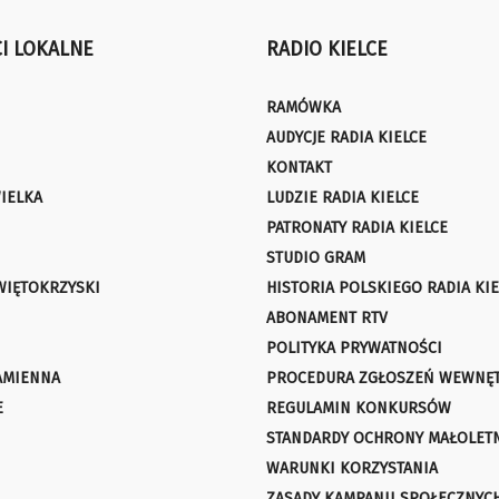
I LOKALNE
RADIO KIELCE
RAMÓWKA
AUDYCJE RADIA KIELCE
KONTAKT
IELKA
LUDZIE RADIA KIELCE
PATRONATY RADIA KIELCE
STUDIO GRAM
WIĘTOKRZYSKI
HISTORIA POLSKIEGO RADIA KIE
ABONAMENT RTV
POLITYKA PRYWATNOŚCI
AMIENNA
PROCEDURA ZGŁOSZEŃ WEWNĘ
E
REGULAMIN KONKURSÓW
STANDARDY OCHRONY MAŁOLET
WARUNKI KORZYSTANIA
ZASADY KAMPANII SPOŁECZNYC