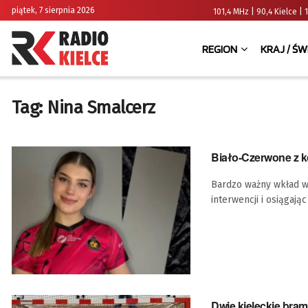
piątek, 7 sierpnia 2026
101,4 MHz | 90,4 Kielce
REGION
KRAJ / ŚW
Tag:
Nina Smalcerz
Biało-Czerwone z k
Bardzo ważny wkład w
interwencji i osiągaj
Dwie kieleckie bra