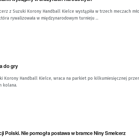
erz z Suzuki Korony Handball Kielce wystąpiła w trzech meczach mł
 która rywalizowała w międzynarodowym turnieju ...
a do gry
i Korony Handball Kielce, wraca na parkiet po kilkumiesięcznej prze
 kolana.
cji Polski. Nie pomogła postawa w bramce Niny Smelcerz