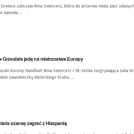
ramce zaliczyła Nina Smelcerz, która do przerwy miała pięć udanych 
e wpisała ...
ia Grzesista jadą na mistrzostwa Europy
zuki Korony Handball Nina Smelcerz i 18–letnia rozgrywająca Julia Grz
ie zawodniczką kieleckiego klubu, ...
miała szansę zagrać z Hiszpanią