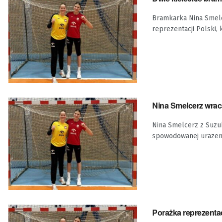
Bramkarka Nina Smelc
reprezentacji Polski,
Nina Smelcerz wrac
Nina Smelcerz z Suzuk
spowodowanej urazem
Porażka reprezenta