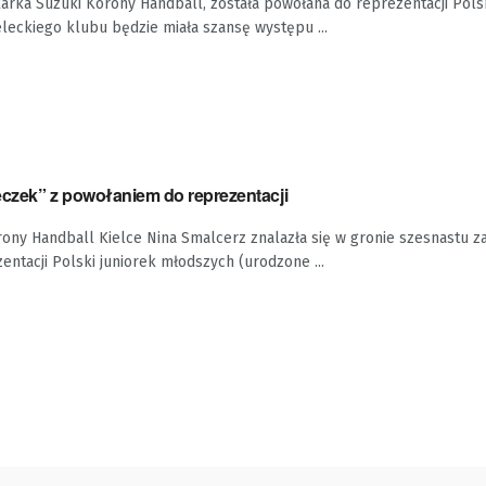
rka Suzuki Korony Handball, została powołana do reprezentacji Polsk
leckiego klubu będzie miała szansę występu ...
zek” z powołaniem do reprezentacji
ony Handball Kielce Nina Smalcerz znalazła się w gronie szesnastu 
ntacji Polski juniorek młodszych (urodzone ...