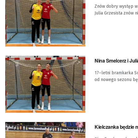
Znów dobry występ w b
Julia Grzesista znów ni
Nina Smelcerz i Jul
17–letni bramkarka Su
od nowego sezonu będz
Kielczanka będzie 