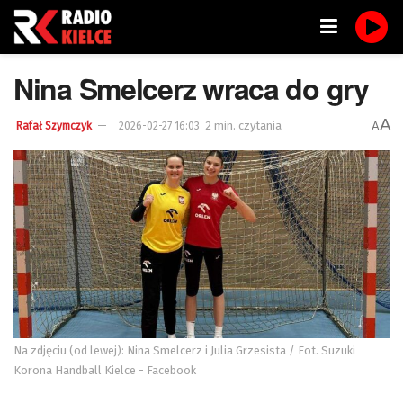
Nina Smelcerz wraca do gry
A
2 min. czytania
A
Rafał Szymczyk
2026-02-27 16:03
Na zdjęciu (od lewej): Nina Smelcerz i Julia Grzesista / Fot. Suzuki
Korona Handball Kielce - Facebook