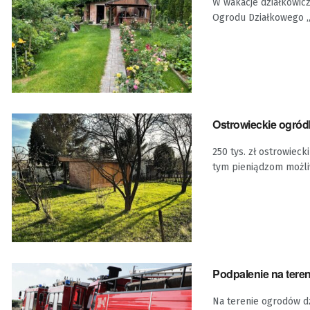
W wakacje działkowicz
Ogrodu Działkowego „Ka
Ostrowieckie ogród
250 tys. zł ostrowiec
tym pieniądzom możli
Podpalenie na tere
Na terenie ogrodów dz