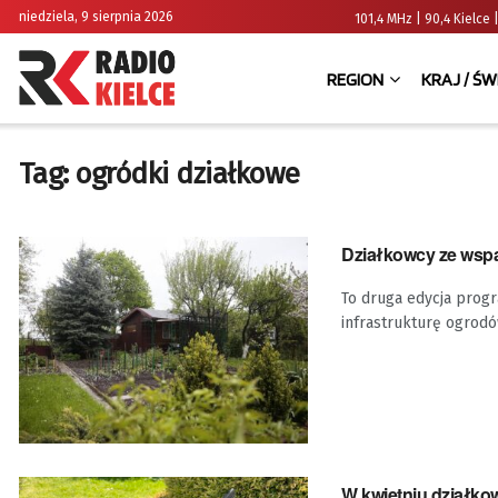
niedziela, 9 sierpnia 2026
101,4 MHz | 90,4 Kielc
REGION
KRAJ / ŚW
Tag:
ogródki działkowe
Działkowcy ze wsp
To druga edycja prog
infrastrukturę ogrodó
W kwietniu działko