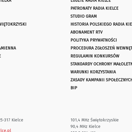
IELKA
LUDZIE RADIA KIELCE
PATRONATY RADIA KIELCE
STUDIO GRAM
WIĘTOKRZYSKI
HISTORIA POLSKIEGO RADIA KIE
ABONAMENT RTV
POLITYKA PRYWATNOŚCI
AMIENNA
PROCEDURA ZGŁOSZEŃ WEWNĘ
E
REGULAMIN KONKURSÓW
STANDARDY OCHRONY MAŁOLET
WARUNKI KORZYSTANIA
ZASADY KAMPANII SPOŁECZNYC
BIP
25-317 Kielce
101,4 MHz Świętokrzyskie
90,4 MHz Kielce
lce.pl