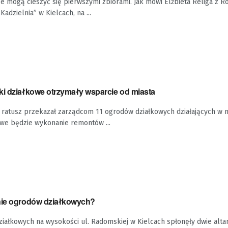
e mogą cieszyć się pierwszymi zbiorami. Jak mówi Elżbieta Religa z 
dzielnia” w Kielcach, na ...
ki działkowe otrzymały wsparcie od miasta
ki ratusz przekazał zarządcom 11 ogrodów działkowych działających w m
we będzie wykonanie remontów ...
nie ogrodów działkowych?
iałkowych na wysokości ul. Radomskiej w Kielcach spłonęły dwie altan