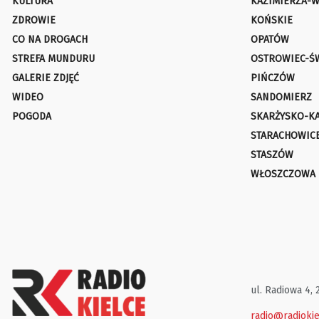
KULTURA
KAZIMIERZA-W
ZDROWIE
KOŃSKIE
CO NA DROGACH
OPATÓW
STREFA MUNDURU
OSTROWIEC-Ś
GALERIE ZDJĘĆ
PIŃCZÓW
WIDEO
SANDOMIERZ
POGODA
SKARŻYSKO-K
STARACHOWIC
STASZÓW
WŁOSZCZOWA
ul. Radiowa 4, 
radio@radiokie