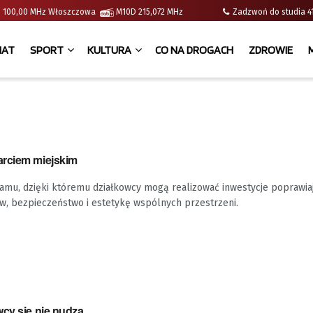
e | 100,00 MHz Włoszczowa
M10D 215,072 MHz
Zadzwoń do studia
IAT
SPORT
KULTURA
CO NA DROGACH
ZDROWIE
arciem miejskim
ramu, dzięki któremu działkowcy mogą realizować inwestycje poprawia
w, bezpieczeństwo i estetykę wspólnych przestrzeni.
wcy się nie nudzą