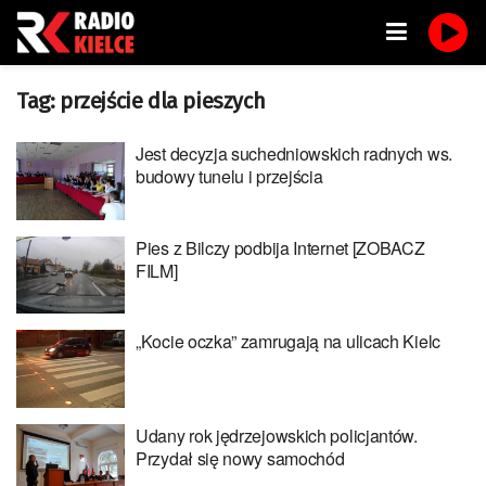
Tag:
przejście dla pieszych
Jest decyzja suchedniowskich radnych ws.
budowy tunelu i przejścia
Pies z Bilczy podbija Internet [ZOBACZ
FILM]
„Kocie oczka” zamrugają na ulicach Kielc
Udany rok jędrzejowskich policjantów.
Przydał się nowy samochód