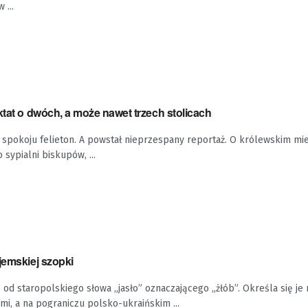
 ...
ktat o dwóch, a może nawet trzech stolicach
spokoju felieton. A powstał nieprzespany reportaż. O królewskim mie
o sypialni biskupów, ...
jemskiej szopki
 od staropolskiego słowa „jasło” oznaczającego „żłób”. Określa się je
i, a na pograniczu polsko-ukraińskim ...