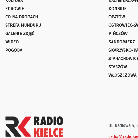
KULTURA
KAZIMIERZA-W
ZDROWIE
KOŃSKIE
CO NA DROGACH
OPATÓW
STREFA MUNDURU
OSTROWIEC-Ś
GALERIE ZDJĘĆ
PIŃCZÓW
WIDEO
SANDOMIERZ
POGODA
SKARŻYSKO-K
STARACHOWIC
STASZÓW
WŁOSZCZOWA
ul. Radiowa 4, 
radio@radiokie