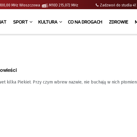
 | 100,00 MHz Włoszczowa
M10D 215,072 MHz
Zadzwoń do studia 
IAT
SPORT
KULTURA
CO NA DROGACH
ZDROWIE
powieści
awet kilka Piekieł. Przy czym wbrew nazwie, nie buchają w nich płomien