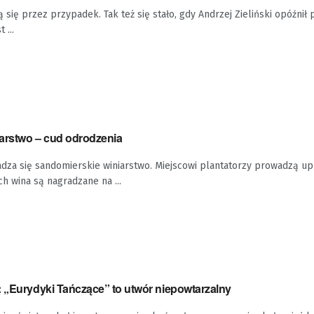
się przez przypadek. Tak też się stało, gdy Andrzej Zieliński opóźnił 
 ...
arstwo – cud odrodzenia
adza się sandomierskie winiarstwo. Miejscowi plantatorzy prowadzą u
h wina są nagradzane na ...
: „Eurydyki Tańczące” to utwór niepowtarzalny