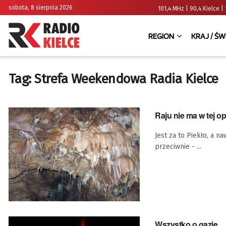
sobota, 8 sierpnia 2026
101,4 MHz | 90,4 Kielce
REGION
KRAJ / ŚW
Tag:
Strefa Weekendowa Radia Kielce
Raju nie ma w tej o
Jest za to Piekło, a n
przeciwnie - ...
Wszystko o gazie