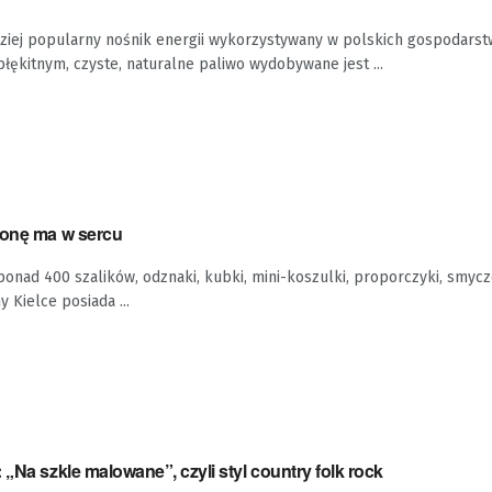
dziej popularny nośnik energii wykorzystywany w polskich gospodars
ękitnym, czyste, naturalne paliwo wydobywane jest ...
ronę ma w sercu
ponad 400 szalików, odznaki, kubki, mini-koszulki, proporczyki, smycze
 Kielce posiada ...
 „Na szkle malowane”, czyli styl country folk rock