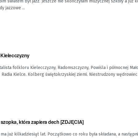
im światem był jazz. Jeszcze nie skończyłam muzycznej szkoły a ju
dy jazzowe ...
 Kielecczyzny
ista folkloru Kielecczyzny, Radomszczyzny, Powiśla i północnej Mało
 Radia Kielce. Kolberg świętokrzyskiej ziemi. Niestrudzony wędrowiec p
zopka, która zapiera dech [ZDJĘCIA]
a ma już kilkadziesiąt lat. Początkowo co roku była składana, a następn