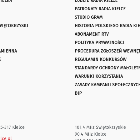
IELKA
LUDZIE RADIA KIELCE
PATRONATY RADIA KIELCE
STUDIO GRAM
WIĘTOKRZYSKI
HISTORIA POLSKIEGO RADIA KIE
ABONAMENT RTV
POLITYKA PRYWATNOŚCI
AMIENNA
PROCEDURA ZGŁOSZEŃ WEWNĘ
E
REGULAMIN KONKURSÓW
STANDARDY OCHRONY MAŁOLET
WARUNKI KORZYSTANIA
ZASADY KAMPANII SPOŁECZNYC
BIP
25-317 Kielce
101,4 MHz Świętokrzyskie
90,4 MHz Kielce
lce.pl