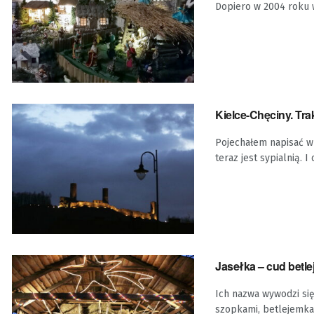
Dopiero w 2004 roku w
Kielce-Chęciny. Tra
Pojechałem napisać w 
teraz jest sypialnią. I 
Jasełka – cud betle
Ich nazwa wywodzi się
szopkami, betlejemkam