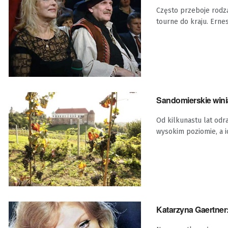
Często przeboje rodzą 
tourne do kraju. Ernest
Sandomierskie wini
Od kilkunastu lat odr
wysokim poziomie, a ic
Katarzyna Gaertner