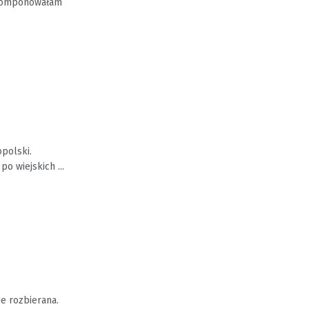
ż komponowałam
polski.
o wiejskich ...
ie rozbierana.