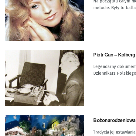
Na początku całym mo
melodie. Były to balla
Piotr Gan – Kolberg
Legendarny dokumental
Dziennikarz Polskiego
Bożonarodzeniowa s
Tradycja jej ustawiani