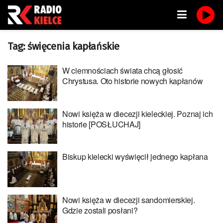
Tag:
święcenia kapłańskie
W ciemnościach świata chcą głosić
Chrystusa. Oto historie nowych kapłanów
Nowi księża w diecezji kieleckiej. Poznaj ich
historie [POSŁUCHAJ]
Biskup kielecki wyświęcił jednego kapłana
Nowi księża w diecezji sandomierskiej.
Gdzie zostali posłani?