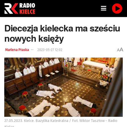
Diecezja kielecka ma sześciu
nowych księży
A
A
Marlena Płaska
2023-05-27 12:02
27.05.2023. Kielce. Bazylika Katedralna / Fot. Wiktor Taszłow - Radio
Kielce