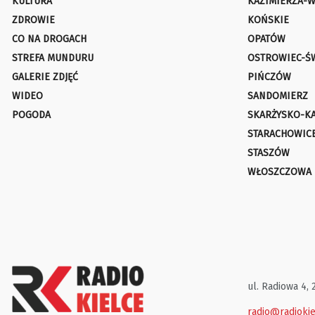
KULTURA
KAZIMIERZA-W
ZDROWIE
KOŃSKIE
CO NA DROGACH
OPATÓW
STREFA MUNDURU
OSTROWIEC-Ś
GALERIE ZDJĘĆ
PIŃCZÓW
WIDEO
SANDOMIERZ
POGODA
SKARŻYSKO-K
STARACHOWIC
STASZÓW
WŁOSZCZOWA
ul. Radiowa 4, 
radio@radiokie