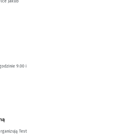
elce Jakub
odzinie 9.00 i
zną
rganizują Test