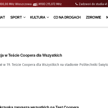
 | 100,00 MHz Włoszczowa
M10D 215,072 MHz
Zadzwoń do studia 
IAT
SPORT
KULTURA
CO NA DROGACH
ZDROWIE
ja w Teście Coopera dla Wszystkich
ł w 19. Teście Coopera dla Wszystkich na stadionie Politechniki Święto
okrzyska zaprasza wszystkich na Test Coopera