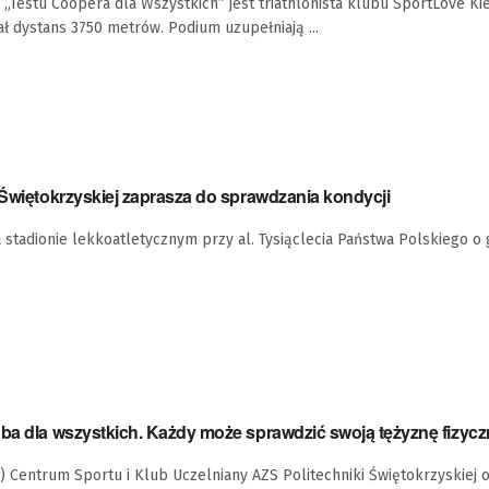
 „Testu Coopera dla Wszystkich” jest triathlonista klubu SportLove Ki
ł dystans 3750 metrów. Podium uzupełniają ...
 Świętokrzyskiej zaprasza do sprawdzania kondycji
 stadionie lekkoatletycznym przy al. Tysiąclecia Państwa Polskiego o g
óba dla wszystkich. Każdy może sprawdzić swoją tężyznę fizyc
 Centrum Sportu i Klub Uczelniany AZS Politechniki Świętokrzyskiej o