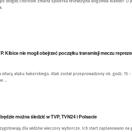
 po długiej chorobie zmarła spikerka telewizyjna Bogumiła Wander. O je
a.
P. Kibice nie mogli obejrzeć początku transmisji meczu repreze
a ofiarą ataku hakerskiego. Atak został przeprowadzony ok. godz. 15 
 ...
będzie można śledzić w TVP, TVN24 i Polsacie
rzygotowują dla widzów wieczory wyborcze. Ich start zaplanowano na 