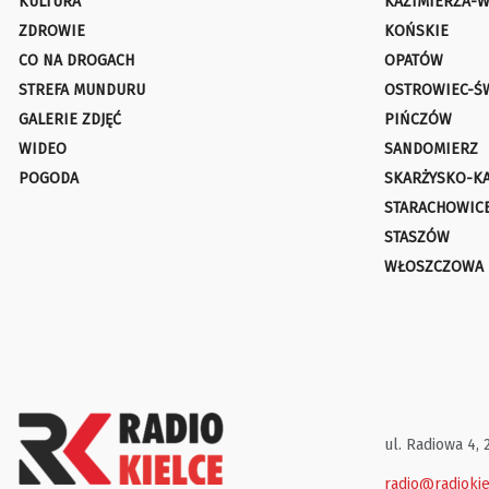
KULTURA
KAZIMIERZA-W
ZDROWIE
KOŃSKIE
CO NA DROGACH
OPATÓW
STREFA MUNDURU
OSTROWIEC-Ś
GALERIE ZDJĘĆ
PIŃCZÓW
WIDEO
SANDOMIERZ
POGODA
SKARŻYSKO-K
STARACHOWIC
STASZÓW
WŁOSZCZOWA
ul. Radiowa 4, 
radio@radiokie