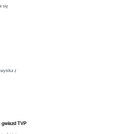
a się
wynika z
h gwiazd TVP