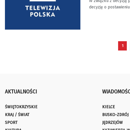
W związku z decyzją 
decyzję o postawieniu 
1
AKTUALNOŚCI
WIADOMOŚC
ŚWIĘTOKRZYSKIE
KIELCE
KRAJ / ŚWIAT
BUSKO-ZDRÓJ
SPORT
JĘDRZEJÓW