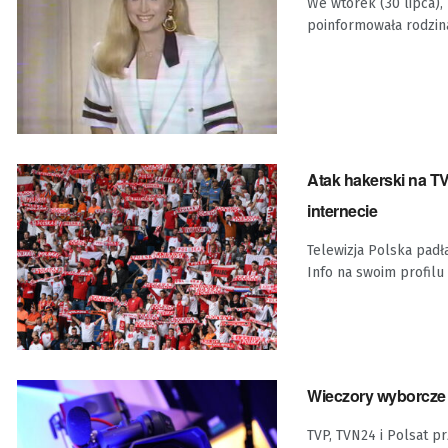
We wtorek (30 lipca),
poinformowała rodzin
Atak hakerski na TV
internecie
Telewizja Polska padł
Info na swoim profilu w
Wieczory wyborcze 
TVP, TVN24 i Polsat p