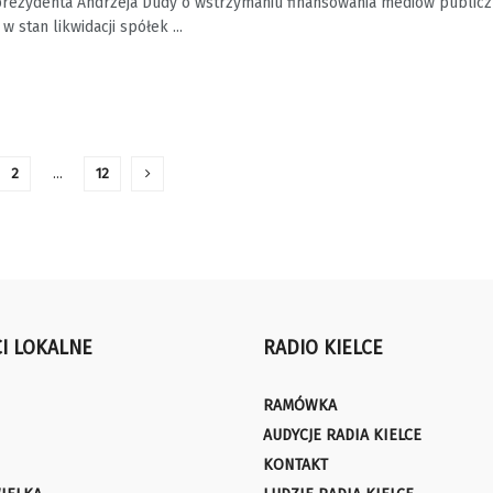
prezydenta Andrzeja Dudy o wstrzymaniu finansowania mediów public
w stan likwidacji spółek ...
2
…
12
I LOKALNE
RADIO KIELCE
RAMÓWKA
AUDYCJE RADIA KIELCE
KONTAKT