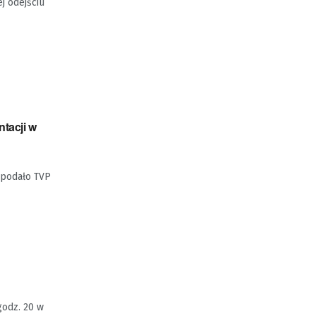
j odejściu
ntacji w
- podało TVP
godz. 20 w