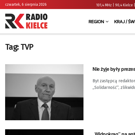
czwartek, 6 sierpnia 2026
101,4 MHz | 90,4 Kielc
REGION
KRAJ / ŚW
Tag:
TVP
Nie żyje były prez
Był zastępcą redakto
„Solidarność”, zlikw
„Widnokrąg” na ant