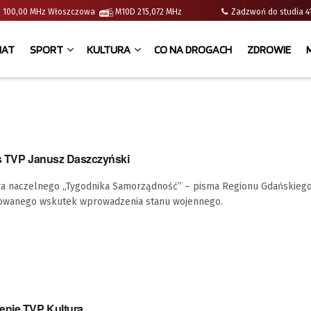
e | 100,00 MHz Włoszczowa
M10D 215,072 MHz
Zadzwoń do studia
IAT
SPORT
KULTURA
CO NA DROGACH
ZDROWIE
es TVP Janusz Daszczyński
ra naczelnego „Tygodnika Samorządność” – pisma Regionu Gdańskieg
idowanego wskutek wprowadzenia stanu wojennego.
enie TVP Kultura