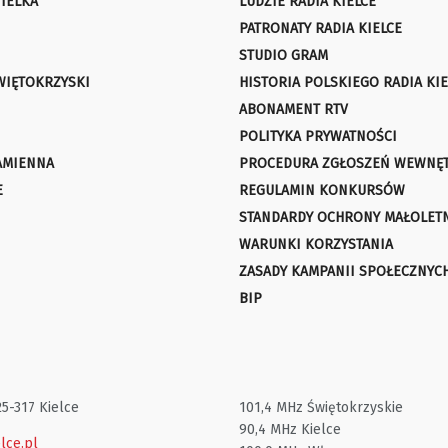
IELKA
LUDZIE RADIA KIELCE
PATRONATY RADIA KIELCE
STUDIO GRAM
WIĘTOKRZYSKI
HISTORIA POLSKIEGO RADIA KIE
ABONAMENT RTV
POLITYKA PRYWATNOŚCI
AMIENNA
PROCEDURA ZGŁOSZEŃ WEWNĘ
E
REGULAMIN KONKURSÓW
STANDARDY OCHRONY MAŁOLET
WARUNKI KORZYSTANIA
ZASADY KAMPANII SPOŁECZNYC
BIP
25-317 Kielce
101,4 MHz Świętokrzyskie
90,4 MHz Kielce
lce.pl