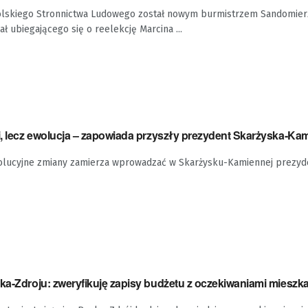
olskiego Stronnictwa Ludowego został nowym burmistrzem Sandomierz
 ubiegającego się o reelekcję Marcina ...
i, lecz ewolucja – zapowiada przyszły prezydent Skarżyska-Ka
wolucyjne zmiany zamierza wprowadzać w Skarżysku-Kamiennej prezyd
ska-Zdroju: zweryfikuję zapisy budżetu z oczekiwaniami miesz