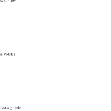
ieszkańców
e Polskie
była w gminie