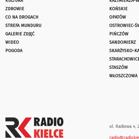
KULTURA
KAZIMIERZA-W
ZDROWIE
KOŃSKIE
CO NA DROGACH
OPATÓW
STREFA MUNDURU
OSTROWIEC-Ś
GALERIE ZDJĘĆ
PIŃCZÓW
WIDEO
SANDOMIERZ
POGODA
SKARŻYSKO-K
STARACHOWIC
STASZÓW
WŁOSZCZOWA
ul. Radiowa 4, 
radio@radiokie