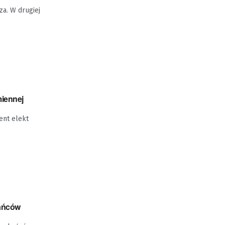
a. W drugiej
miennej
ent elekt
kańców