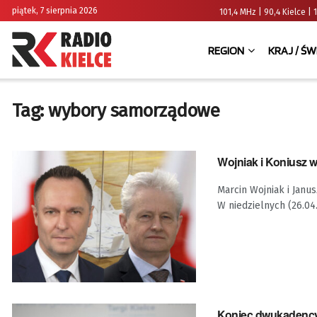
piątek, 7 sierpnia 2026
101,4 MHz | 90,4 Kielce
REGION
KRAJ / ŚW
Tag:
wybory samorządowe
Wojniak i Koniusz 
Marcin Wojniak i Janu
W niedzielnych (26.04.
Koniec dwukadency