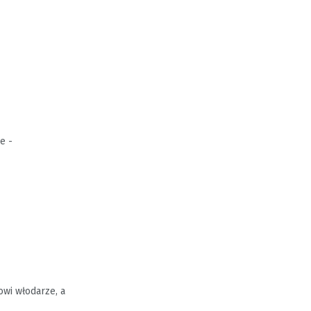
e -
wi włodarze, a