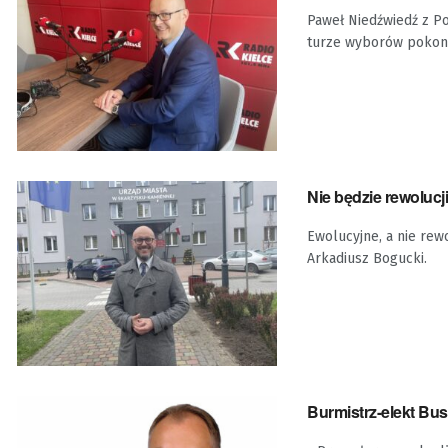
Paweł Niedźwiedź z P
turze wyborów pokonał
Nie będzie rewolucj
Ewolucyjne, a nie re
Arkadiusz Bogucki.
Burmistrz-elekt Bu