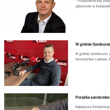
- Przyszłoroczny bud
zgłoszone w kampanii 
W gminie Samborzec
W gminie Samborzec d
Stronnictwo Ludowe, k
Porażka sandomiers
Najwyższa frekwencja