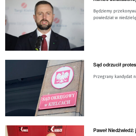
Będziemy przekonywać
powiedział w niedziel
Sąd odrzucił prote
Przegrany kandydat n
Paweł Niedźwiedź: 