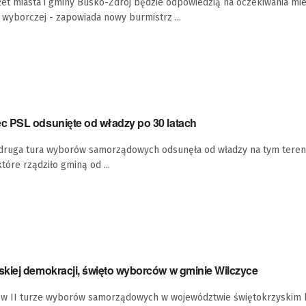
żet miasta i gminy Busko-Zdrój będzie odpowiedzią na oczekiwania m
wyborczej - zapowiada nowy burmistrz ...
 PSL odsunięte od władzy po 30 latach
ruga tura wyborów samorządowych odsunęła od władzy na tym tereni
tóre rządziło gminą od ...
kiej demokracji, święto wyborców w gminie Wilczyce
 w II turze wyborów samorządowych w województwie świętokrzyskim 