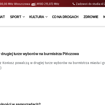
 | 100,00 MHz Włoszczowa
M10D 215,072 MHz
Zadzwoń do studia 
IAT
SPORT
KULTURA
CO NA DROGACH
ZDROWIE
w drugiej turze wyborów na burmistrza Pińczowa
sz Koniusz powalczą w drugiej turze wyborów na burmistrza miasta i g
)
jności w samorządach?