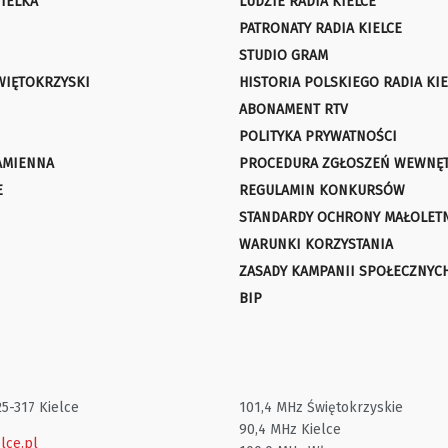
IELKA
LUDZIE RADIA KIELCE
PATRONATY RADIA KIELCE
STUDIO GRAM
WIĘTOKRZYSKI
HISTORIA POLSKIEGO RADIA KIE
ABONAMENT RTV
POLITYKA PRYWATNOŚCI
AMIENNA
PROCEDURA ZGŁOSZEŃ WEWNĘ
E
REGULAMIN KONKURSÓW
STANDARDY OCHRONY MAŁOLET
WARUNKI KORZYSTANIA
ZASADY KAMPANII SPOŁECZNYC
BIP
25-317 Kielce
101,4 MHz Świętokrzyskie
90,4 MHz Kielce
lce.pl