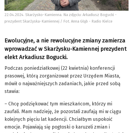
22.04.2024. Skarżysko-Kamienna. Na zdjęciu: Arkadiusz Bogucki -
prezydent Skarżyska-Kamiennej / Fot. Anna Głąb - Radio Kielce
Ewolucyjne, a nie rewolucyjne zmiany zamierza
wprowadzać w Skarżysku-Kamiennej prezydent
elekt Arkadiusz Bogucki.
Podczas poniedziałkowej (22 kwietnia) konferencji
prasowej, którą zorganizował przez Urzędem Miasta,
mówił o najważniejszych zadaniach, jakie przed sobą
stawia:
– Chcę podziękować tym mieszkańcom, którzy mi
zaufali. Mam nadzieję, że pozostali zaufają mi w ciągu
kolejnych pięciu lat kadencji. Chciałbym uspokoić
emocje. Pojawiają się pogłoski o karuzeli zmian i