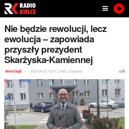
Nie będzie rewolucji, lecz
ewolucja – zapowiada
przyszły prezydent
Skarżyska-Kamiennej
A
2 min. czytania
A
Anna Głąb
2024-04-22 15:07