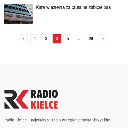
Kara więzienia za brutalne zabicie psa
1
2
3
4
…
25
Radio Kielce - największe radio w regionie świętokrzyskim.