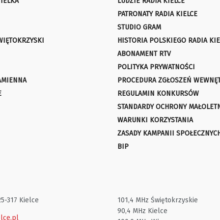
IELKA
LUDZIE RADIA KIELCE
PATRONATY RADIA KIELCE
STUDIO GRAM
WIĘTOKRZYSKI
HISTORIA POLSKIEGO RADIA KIE
ABONAMENT RTV
POLITYKA PRYWATNOŚCI
AMIENNA
PROCEDURA ZGŁOSZEŃ WEWNĘ
E
REGULAMIN KONKURSÓW
STANDARDY OCHRONY MAŁOLET
WARUNKI KORZYSTANIA
ZASADY KAMPANII SPOŁECZNYC
BIP
25-317 Kielce
101,4 MHz Świętokrzyskie
90,4 MHz Kielce
lce.pl