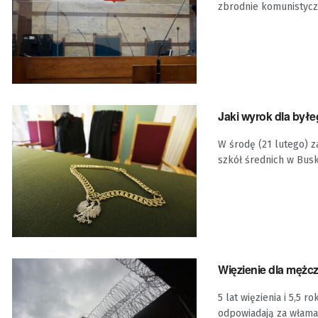
zbrodnie komunistycz
Jaki wyrok dla był
W środę (21 lutego) 
szkół średnich w Busk
Więzienie dla mężc
5 lat więzienia i 5,5
odpowiadają za właman