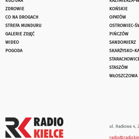
KULTURA
KAZIMIERZA-W
ZDROWIE
KOŃSKIE
CO NA DROGACH
OPATÓW
STREFA MUNDURU
OSTROWIEC-Ś
GALERIE ZDJĘĆ
PIŃCZÓW
WIDEO
SANDOMIERZ
POGODA
SKARŻYSKO-K
STARACHOWIC
STASZÓW
WŁOSZCZOWA
ul. Radiowa 4, 
radio@radiokie