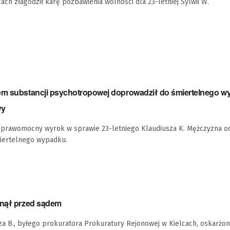
ch złagodził karę pozbawienia wolności dla 23-letniej Sylwii W.
em substancji psychotropowej doprowadził do śmiertelnego w
wy
eprawomocny wyrok w sprawie 23-letniego Klaudiusza K. Mężczyzna o
iertelnego wypadku.
anął przed sądem
za B., byłego prokuratora Prokuratury Rejonowej w Kielcach, oskarżo