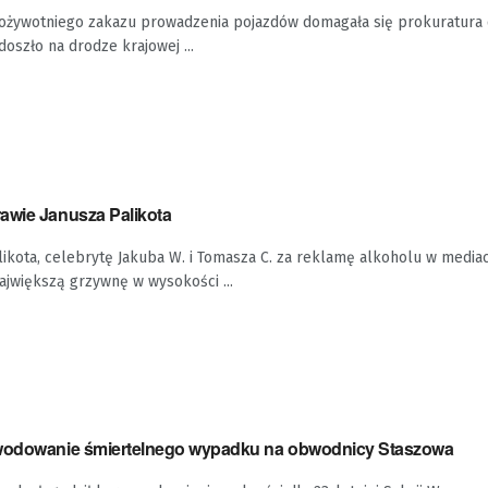
i dożywotniego zakazu prowadzenia pojazdów domagała się prokuratura
oszło na drodze krajowej ...
awie Janusza Palikota
likota, celebrytę Jakuba W. i Tomasza C. za reklamę alkoholu w media
jwiększą grzywnę w wysokości ...
owodowanie śmiertelnego wypadku na obwodnicy Staszowa