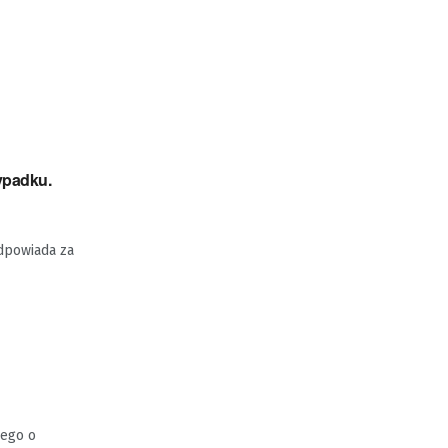
ypadku.
dpowiada za
nego o