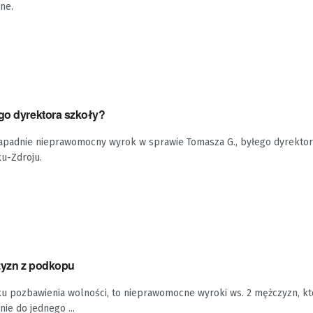
ne.
ego dyrektora szkoły?
zapadnie nieprawomocny wyrok w sprawie Tomasza G., byłego dyrektor
u-Zdroju.
zyzn z podkopu
 roku pozbawienia wolności, to nieprawomocne wyroki ws. 2 mężczyzn, k
ie do jednego ...