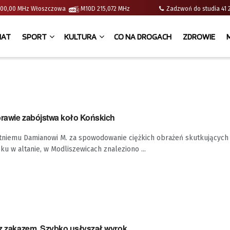
 | 100,00 MHz Włoszczowa
M10D 215,072 MHz
Zadzwoń do studia 
IAT
SPORT
KULTURA
CO NA DROGACH
ZDROWIE
prawie zabójstwa koło Końskich
etniemu Damianowi M. za spowodowanie ciężkich obrażeń skutkujących 
ku w altanie, w Modliszewicach znaleziono ...
i z zakazem. Szybko usłyszał wyrok