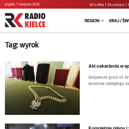
piątek, 7 sierpnia 2026
101,4 MHz | 90,4 Kielce
REGION
KRAJ / ŚW
Tag:
wyrok
Akt oskarżenia w s
Dożywocie grozi 41-l
września ubiegłego ro
Kompletnie pijany 