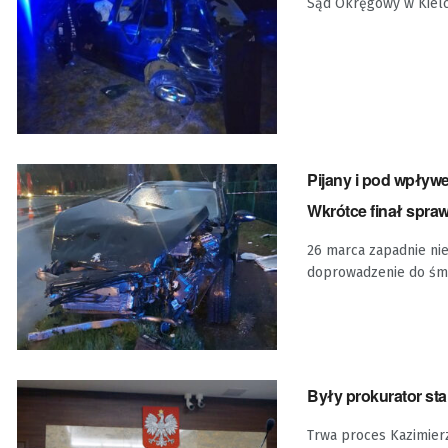
Sąd Okręgowy w Kielca
Pijany i pod wpływ
Wkrótce finał spra
26 marca zapadnie ni
doprowadzenie do śm
Były prokurator st
Trwa proces Kazimier