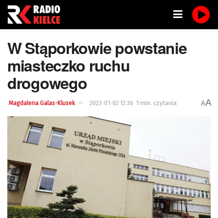
W Stąporkowie powstanie
miasteczko ruchu
drogowego
A
1 min. czytania
A
Magdalena Galas-Klusek
2023-01-02 12:36