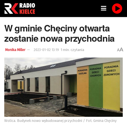
W gminie Chęciny otwarta
zostanie nowa przychodnia
A
1 min. czytania
A
Monika Miller
2023-01-02 13:19
Wolica. Budynek nowo wybudowanej przychodni / Fot. Gmina Chęciny