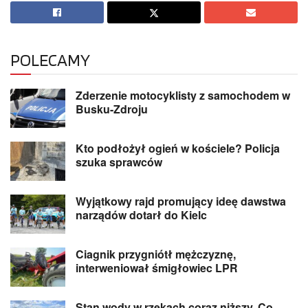
POLECAMY
Zderzenie motocyklisty z samochodem w
Busku-Zdroju
Kto podłożył ogień w kościele? Policja
szuka sprawców
Wyjątkowy rajd promujący ideę dawstwa
narządów dotarł do Kielc
Ciagnik przygniótł mężczyznę,
interweniował śmigłowiec LPR
Stan wody w rzekach coraz niższy. Co