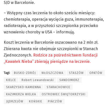
SJD w Barcelonie.
– Wstępny czas leczenia to około sześciu miesięcy:
chemioterapia, operacja wycięcia guza, immunoterapia,
radioterapia, a w przyszłości szczepionka przeciwko
wznowieniu choroby w USA – informują.
Koszt leczenia w Barcelonie oszacowano na 2 mln zł.
Zbierana kwota nie obejmuje szczepionki w Stanach
Zjednoczonych.
Rodzice za pośrednictwem Fundacji
„Kawałek Nieba” zbierają pieniądze na leczenie.
Tagi:
BUSKO-ZDRÓJ
WŁOSZCZOWA
STASZÓW
OPATÓW
KIELCE
Robert Lewandowski
SANDOMIERZ
SKARŻYSKO-KAMIENNA
STARACHOWICE
KAZIMIERZA WIELKA
OSTROWIEC ŚWIĘTOKRZYSKI
JĘDRZEJÓW
KOŃSKIE
PIŃCZÓW