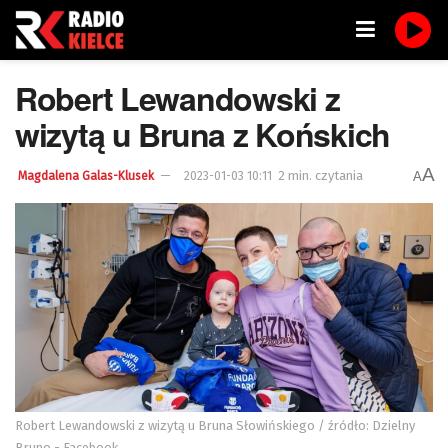
Robert Lewandowski z
wizytą u Bruna z Końskich
A
2 min. czytania
A
Magdalena Galas-Klusek
2023-01-03 10:11
Robert Lewandowski z wizytą u Bruna Słowińskiego / źródło: Dzielny
Bruno - Facebook