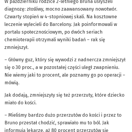
W październiku rodzice 2-letniego Bruna usłyszeli
diagnozę: złośliwy, mocno zaawansowany nowotwór.
Czwarty stopień w 4-stopniowej skali. Na kosztowne
leczenie wylecieli do Barcelony. Jak poinformowali w
portalu społecznościowym, po dwóch seriach
chemioterapii otrzymali wyniki badań – rak się
zmniejszył.
– Główny guz, który się wywodzi z nadnercza zmniejszył
się o 30 proc., a w pozostałej części uległ zwapnieniu.
Nie wiemy jaki to procent, ale poznamy go po operacji –
mówią.
Jak dodają, zmniejszyły się też przerzuty, które dziecko
miało do kości.
– Mieliśmy bardzo dużo przerzutów do kości i przez to
Bruno przestał chodzić, sprawiało mu to ból. Jak
informują lekarze, aż 80 procent przerzutów się