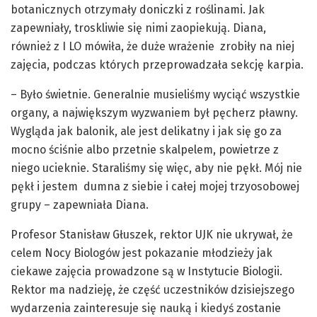
botanicznych otrzymały doniczki z roślinami. Jak
zapewniały, troskliwie się nimi zaopiekują. Diana,
również z I LO mówiła, że duże wrażenie zrobiły na niej
zajęcia, podczas których przeprowadzała sekcję karpia.
– Było świetnie. Generalnie musieliśmy wyciąć wszystkie
organy, a największym wyzwaniem był pęcherz pławny.
Wygląda jak balonik, ale jest delikatny i jak się go za
mocno ściśnie albo przetnie skalpelem, powietrze z
niego ucieknie. Staraliśmy się więc, aby nie pękł. Mój nie
pękł i jestem dumna z siebie i całej mojej trzyosobowej
grupy – zapewniała Diana.
Profesor Stanisław Głuszek, rektor UJK nie ukrywał, że
celem Nocy Biologów jest pokazanie młodzieży jak
ciekawe zajęcia prowadzone są w Instytucie Biologii.
Rektor ma nadzieję, że część uczestników dzisiejszego
wydarzenia zainteresuje się nauką i kiedyś zostanie