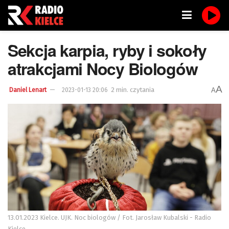
Sekcja karpia, ryby i sokoły
atrakcjami Nocy Biologów
A
2 min. czytania
A
Daniel Lenart
2023-01-13 20:06
13.01.2023 Kielce. UJK. Noc biologów / Fot. Jarosław Kubalski - Radio
Kielce