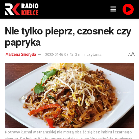
Nie tylko pieprz, czosnek czy
papryka
A
3 min. czytania
A
Marzena Smoręda
2023-01-16 08:45
Potrawy kuchni wietnamskiej nie mogą obejść się bez imbiru i czarnego
pieprzu. Do imbiru Wietnamczycy pałają szczególną miłością, ponieważ