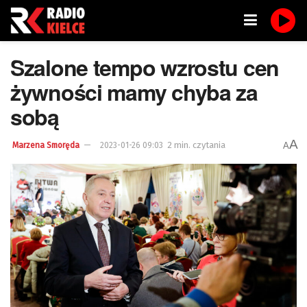
Szalone tempo wzrostu cen
żywności mamy chyba za
sobą
A
2 min. czytania
A
Marzena Smoręda
2023-01-26 09:03