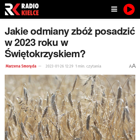
Jakie odmiany zbóż posadzić
w 2023 roku w
Świętokrzyskiem?
A
1 min. czytania
A
Marzena Smoręda
2023-01-26 12:29