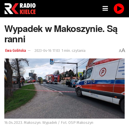
Wypadek w Makoszynie. Są
ranni
A
1 min. czytania
A
Ewa Golińska
2023-04-16 17:03
16.04.2023. Makoszyn. Wypadek / Fot. OSP Makoszyn