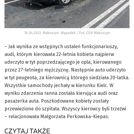
16.04.2023. Makoszyn. Wypadek / Fot. OSP Makoszyn
– Jak wynika ze wstępnych ustaleń funkcjonariuszy,
audi, którym kierowała 22-letnia kobieta najpierw
uderzyło w tył poprzedzającego je opla, kierowanego
przez 27-letniego mężczyznę. Następnie auto uderzyło
w tył peugeota, za kierownicą którego siedziała 20-latka.
Wszystkie samochody jechały w kierunku Kielc. W
wyniku zdarzenia ranna została kierująca audi oraz
pasażerka auta. Poszkodowane kobiety zostały
przewiezione do szpitala. Wszyscy kierowcy byli trzeźwi
– relacjonowała Małgorzata Perkowska-Kiepas.
CZYTAJ TAKŻE