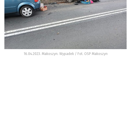
16.04.2023. Makoszyn. Wypadek / Fot. OSP Makoszyn