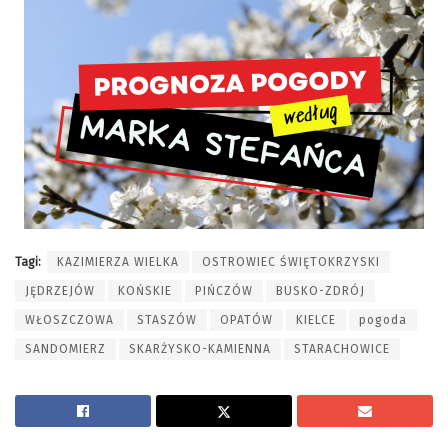
Tagi:
KAZIMIERZA WIELKA
OSTROWIEC ŚWIĘTOKRZYSKI
JĘDRZEJÓW
KOŃSKIE
PIŃCZÓW
BUSKO-ZDRÓJ
WŁOSZCZOWA
STASZÓW
OPATÓW
KIELCE
pogoda
SANDOMIERZ
SKARŻYSKO-KAMIENNA
STARACHOWICE