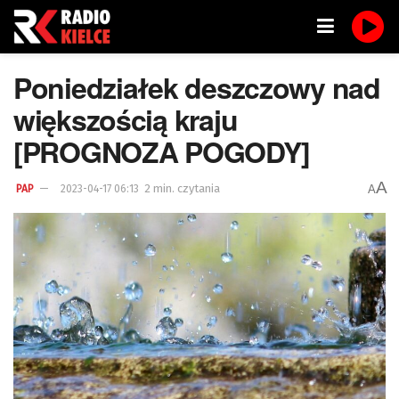
Poniedziałek deszczowy nad
większością kraju
[PROGNOZA POGODY]
A
2 min. czytania
A
PAP
2023-04-17 06:13