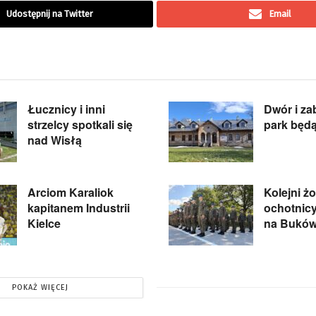
Udostępnij na Twitter
Email
Łucznicy i inni
Dwór i z
strzelcy spotkali się
park będą
nad Wisłą
Arciom Karaliok
Kolejni ż
kapitanem Industrii
ochotnicy
Kielce
na Bukó
POKAŻ WIĘCEJ