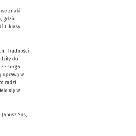
 we znaki
, gdzie
 II klasy
ch. Trudności
dziły do
 że sorga
cą uprawą w
e radzi
elę się w
 Janusz Sus,