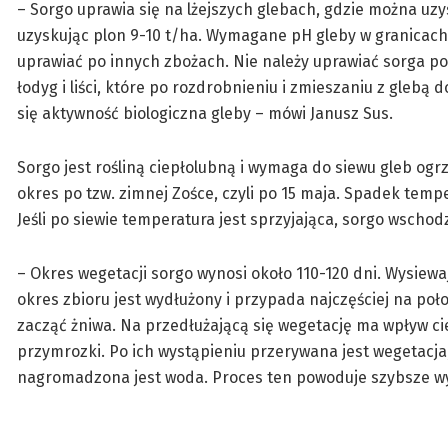
– Sorgo uprawia się na lżejszych glebach, gdzie można uzysk
uzyskując plon 9-10 t/ha. Wymagane pH gleby w granicach
uprawiać po innych zbożach. Nie należy uprawiać sorga po
łodyg i liści, które po rozdrobnieniu i zmieszaniu z glebą
się aktywność biologiczna gleby – mówi Janusz Sus.
Sorgo jest rośliną ciepłolubną i wymaga do siewu gleb og
okres po tzw. zimnej Zośce, czyli po 15 maja. Spadek temp
Jeśli po siewie temperatura jest sprzyjająca, sorgo wschod
– Okres wegetacji sorgo wynosi około 110-120 dni. Wysiewa
okres zbioru jest wydłużony i przypada najczęściej na po
zacząć żniwa. Na przedłużającą się wegetację ma wpływ ci
przymrozki. Po ich wystąpieniu przerywana jest wegetacja, 
nagromadzona jest woda. Proces ten powoduje szybsze wys