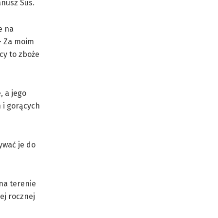
anusz Sus.
e na
 – Za moim
cy to zboże
 a jego
 i gorących
ywać je do
na terenie
ej rocznej