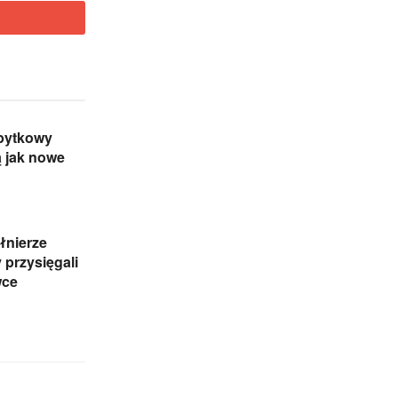
abytkowy
 jak nowe
ołnierze
 przysięgali
wce