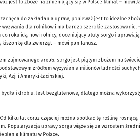
waż jest to zboże na zmieniający się w Polsce klimat – mówi J
t zachęca do zakładania upraw, ponieważ jest to idealne zboż
 wyzwania dla rolników i ma bardzo szerokie zastosowanie.
co roku idą nowi rolnicy, doceniający atuty sorgo i uprawiają
kiszonkę dla zwierząt – mówi pan Janusz.
em zajmowanego areału sorgo jest piątym zbożem na świecie,
 podstawowym źródłem wyżywienia milionów ludności suchych
ki, Azji i Ameryki Łacińskiej.
, bydła i drobiu. Jest bezglutenowe, dlatego można wykorzyst
Od kilku lat coraz częściej można spotkać tę roślinę rosnącą 
m. Popularyzacja uprawy sorga wiąże się ze wzrostem średni
eplenia klimatu w Polsce.