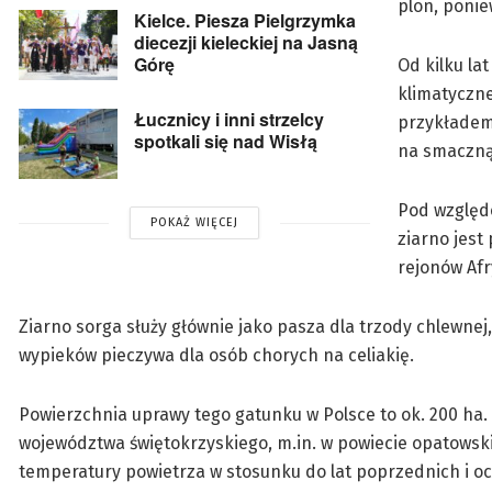
plon, ponie
Kielce. Piesza Pielgrzymka
diecezji kieleckiej na Jasną
Górę
Od kilku la
klimatyczne
Łucznicy i inni strzelcy
przykładem 
spotkali się nad Wisłą
na smaczną 
Pod względ
POKAŻ WIĘCEJ
ziarno jest
rejonów Afry
Ziarno sorga służy głównie jako pasza dla trzody chlewnej
wypieków pieczywa dla osób chorych na celiakię.
Powierzchnia uprawy tego gatunku w Polsce to ok. 200 ha. 
województwa świętokrzyskiego, m.in. w powiecie opatowski
temperatury powietrza w stosunku do lat poprzednich i oci