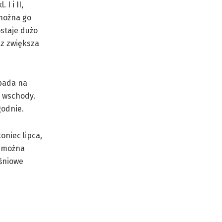
I i II,
 można go
staje dużo
az zwiększa
ypada na
ć wschody.
godnie.
oniec lipca,
t można
eśniowe