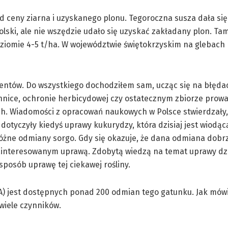
od ceny ziarna i uzyskanego plonu. Tegoroczna susza dała się
lski, ale nie wszędzie udało się uzyskać zakładany plon. Tam
omie 4-5 t/ha. W województwie świętokrzyskim na glebach I i
entów. Do wszystkiego dochodziłem sam, ucząc się na błęda
nice, ochronie herbicydowej czy ostatecznym zbiorze prowa
. Wiadomości z opracowań naukowych w Polsce stwierdzały,
 dotyczyły kiedyś uprawy kukurydzy, która dzisiaj jest wiodą
ne odmiany sorgo. Gdy się okazuje, że dana odmiana dobrz
ainteresowanym uprawą. Zdobytą wiedzą na temat uprawy dzi
posób uprawę tej ciekawej rośliny.
) jest dostępnych ponad 200 odmian tego gatunku. Jak mówi
wiele czynników.