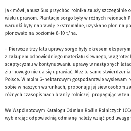
Jak mówi Janusz Sus przychód rolnika zależy szczególnie 
wielu uprawom. Plantacje sorgo były w różnych rejonach Po
warunki były naprawdę ekstremalne, uzyskano plon na pozi
plonowało na poziomie 8-10 t/ha.
– Pierwsze trzy lata uprawy sorgo były okresem eksperym
z zakupem odpowiedniego materiału siewnego, w agrotech
sceptycyzmu w kontynuowaniu uprawy w następnych latach
ziarnowego nie da się uprawiać. Ależ te same stwierdzenia
Polsce. W moim 6-hektarowym gospodarstwie wysiewam róż
sobie w naszych warunkach, proponuję jej siew osobom z
różnych czasopismach branży rolniczej, propagując w ten s
We Wspólnotowym Katalogu Odmian Roślin Rolniczych (CCA
wybierając odpowiednią odmianę należy wziąć pod uwagę 