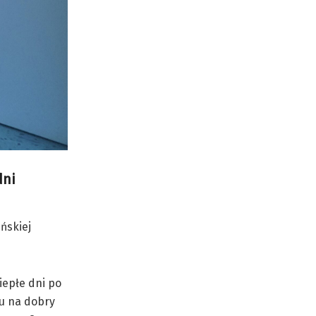
dni
ńskiej
iepłe dni po
ku na dobry