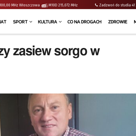
 | 100,00 MHz Włoszczowa
M10D 215,072 MHz
Zadzwoń do studia 
IAT
SPORT
KULTURA
CO NA DROGACH
ZDROWIE
zy zasiew sorgo w