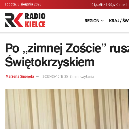
sobota, 8 sierpnia 2026
101,4 MHz | 90,4 Kielce
REGION
KRAJ / ŚW
Po „zimnej Zoście” rus
Świętokrzyskiem
3 min. czytania
Marzena Smoręda
2023-05-10 13:25