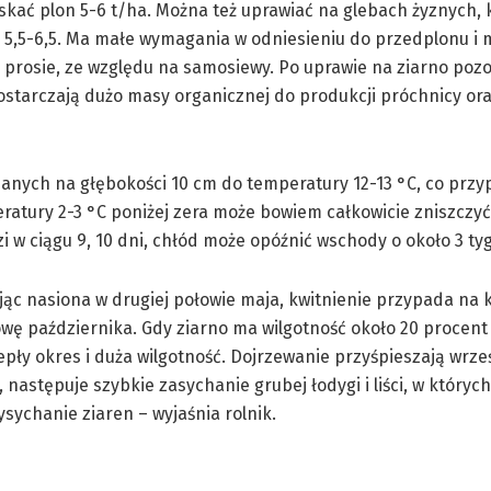
ać plon 5-6 t/ha. Można też uprawiać na glebach żyznych, kl. 
 5,5-6,5. Ma małe wymagania w odniesieniu do przedplonu i
 prosie, ze względu na samosiewy. Po uprawie na ziarno pozo
 dostarczają dużo masy organicznej do produkcji próchnicy or
rzanych na głębokości 10 cm do temperatury 12-13 °C, co prz
eratury 2-3 °C poniżej zera może bowiem całkowicie zniszczy
zi w ciągu 9, 10 dni, chłód może opóźnić wschody o około 3 ty
jąc nasiona w drugiej połowie maja, kwitnienie przypada na k
łowę października. Gdy ziarno ma wilgotność około 20 procen
epły okres i duża wilgotność. Dojrzewanie przyśpieszają wrz
następuje szybkie zasychanie grubej łodygi i liści, w których
ychanie ziaren – wyjaśnia rolnik.