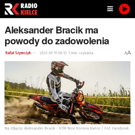
Aleksander Bracik ma
powody do zadowolenia
A
1 min. czytania
A
Rafał Szymczyk
2023-05-15 06:13
Na zdjęciu: Aleksander Bracik - KTM Novi Korona Kielce / Fot. Facebook