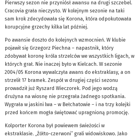
Pierwszy sezon nie przyniósł awansu na drugi szczebel.
Cracovia grała nieczysto. W kolejnym sezonie na taki
sam krok zdecydowała się Korona, która odpokutowała
korupcyjne grzechy kilka lat później.
Po awansie doszło do kolejnych wzmocnień. W klubie
pojawił się Grzegorz Piechna – napastnik, który
zdobywał koronę króla strzelców we wszystkich ligach, w
których grał. Nie inaczej było w Kielcach. W sezonie
2004/05 Korona wywalczyła awans do ekstraklasy, a on
strzelił 17 bramek. Zespół w drugiej części sezonu
prowadził już Ryszard Wieczorek. Pod jego wodzą
drużyna na wiosnę nie przegrała żadnego spotkania.
Wygrała w jaskini lwa – w Bełchatowie – i na trzy kolejki
przed końcem mogła świętować upragnioną promocję.
Kolporter Korona był powiewem świeżości w
ekstraklasie. „Żółto-czerwoni” grali widowiskowo. Jako