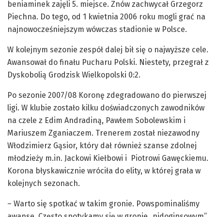
beniaminek zajęli 5. miejsce. Znów zachwycał Grzegorz
Piechna. Do tego, od 1 kwietnia 2006 roku mogli grać na
najnowocześniejszym wówczas stadionie w Polsce.
W kolejnym sezonie zespół dalej bił się o najwyższe cele.
Awansował do finału Pucharu Polski. Niestety, przegrał z
Dyskobolią Grodzisk Wielkopolski 0:2.
Po sezonie 2007/08 Koronę zdegradowano do pierwszej
ligi. W klubie zostało kilku doświadczonych zawodników
na czele z Edim Andradiną, Pawłem Sobolewskim i
Mariuszem Zganiaczem. Trenerem został niezawodny
Włodzimierz Gąsior, który dał również szanse zdolnej
młodzieży m.in. Jackowi Kiełbowi i Piotrowi Gawęckiemu.
Korona błyskawicznie wróciła do elity, w której grała w
kolejnych sezonach.
– Warto się spotkać w takim gronie. Powspominaliśmy
awanse. Często spotykamy się w gronie „nidogipsowym”.