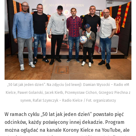
„50 lat jak jeden dzień”. Na zdjęciu (od lewej): Damian Wysocki – Radio eM
Kielce, Paweł Golański, Jacek Kiełb, Przemysław Cichoń, Grzegorz Piechna z
synem, Rafał Szymczyk – Radio Kielce / Fot. organizatorzy
W ramach cyklu „50 lat jak jeden dzień” powstało pięć
odcinków, każdy poświęcony innej dekadzie. Program
można oglądać na kanale Korony Kielce na YouTube, ale