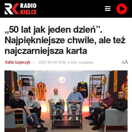
„50 lat jak jeden dzień”.
Najpiękniejsze chwile, ale też
najczarniejsza karta
A
4 min. czytania
A
Rafał Szymczyk
2023-06-05 11:00