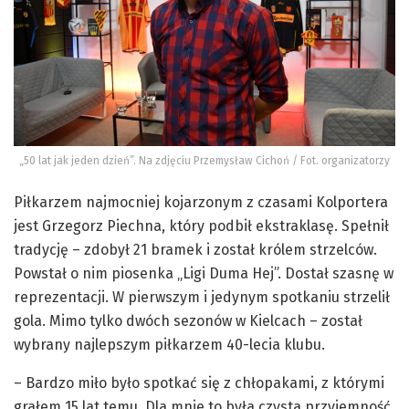
„50 lat jak jeden dzień”. Na zdjęciu Przemysław Cichoń / Fot. organizatorzy
Piłkarzem najmocniej kojarzonym z czasami Kolportera
jest Grzegorz Piechna, który podbił ekstraklasę. Spełnił
tradycję – zdobył 21 bramek i został królem strzelców.
Powstał o nim piosenka „Ligi Duma Hej”. Dostał szasnę w
reprezentacji. W pierwszym i jedynym spotkaniu strzelił
gola. Mimo tylko dwóch sezonów w Kielcach – został
wybrany najlepszym piłkarzem 40-lecia klubu.
– Bardzo miło było spotkać się z chłopakami, z którymi
grałem 15 lat temu. Dla mnie to była czysta przyjemność.