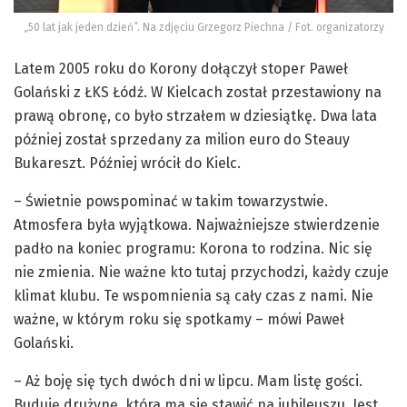
„50 lat jak jeden dzień”. Na zdjęciu Grzegorz Piechna / Fot. organizatorzy
Latem 2005 roku do Korony dołączył stoper Paweł
Golański z ŁKS Łódź. W Kielcach został przestawiony na
prawą obronę, co było strzałem w dziesiątkę. Dwa lata
później został sprzedany za milion euro do Steauy
Bukareszt. Później wrócił do Kielc.
– Świetnie powspominać w takim towarzystwie.
Atmosfera była wyjątkowa. Najważniejsze stwierdzenie
padło na koniec programu: Korona to rodzina. Nic się
nie zmienia. Nie ważne kto tutaj przychodzi, każdy czuje
klimat klubu. Te wspomnienia są cały czas z nami. Nie
ważne, w którym roku się spotkamy – mówi Paweł
Golański.
– Aż boję się tych dwóch dni w lipcu. Mam listę gości.
Buduję drużynę, która ma się stawić na jubileuszu. Jest