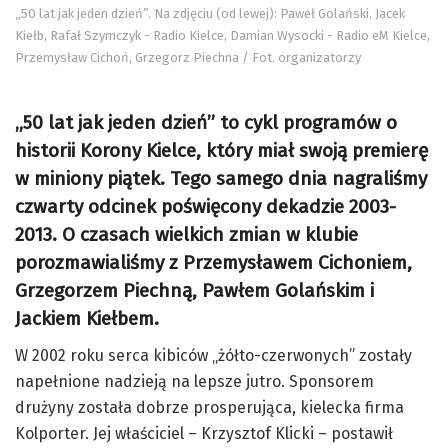
„50 lat jak jeden dzień”. Na zdjęciu (od lewej): Paweł Golański, Jacek
Kiełb, Rafał Szymczyk - Radio Kielce, Damian Wysocki - Radio eM Kielce,
Przemysław Cichoń, Grzegorz Piechna / Fot. organizatorzy
„50 lat jak jeden dzień” to cykl programów o
historii Korony Kielce, który miał swoją premierę
w miniony piątek. Tego samego dnia nagraliśmy
czwarty odcinek poświęcony dekadzie 2003-
2013. O czasach wielkich zmian w klubie
porozmawialiśmy z Przemysławem Cichoniem,
Grzegorzem Piechną, Pawłem Golańskim i
Jackiem Kiełbem.
W 2002 roku serca kibiców „żółto-czerwonych” zostały
napełnione nadzieją na lepsze jutro. Sponsorem
drużyny została dobrze prosperująca, kielecka firma
Kolporter. Jej właściciel – Krzysztof Klicki – postawił