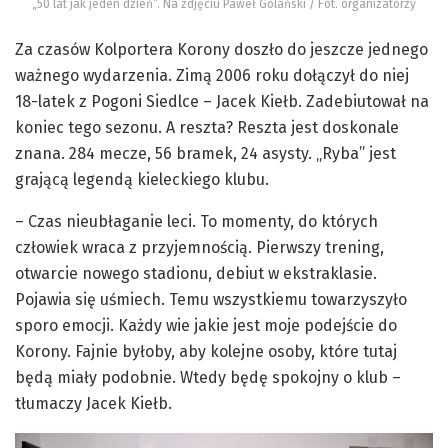
„50 lat jak jeden dzień”. Na zdjęciu Paweł Golański / Fot. organizatorzy
Za czasów Kolportera Korony doszło do jeszcze jednego
ważnego wydarzenia. Zimą 2006 roku dołączył do niej
18-latek z Pogoni Siedlce – Jacek Kiełb. Zadebiutował na
koniec tego sezonu. A reszta? Reszta jest doskonale
znana. 284 mecze, 56 bramek, 24 asysty. „Ryba” jest
grającą legendą kieleckiego klubu.
– Czas nieubłaganie leci. To momenty, do których
człowiek wraca z przyjemnością. Pierwszy trening,
otwarcie nowego stadionu, debiut w ekstraklasie.
Pojawia się uśmiech. Temu wszystkiemu towarzyszyło
sporo emocji. Każdy wie jakie jest moje podejście do
Korony. Fajnie byłoby, aby kolejne osoby, które tutaj
będą miały podobnie. Wtedy będę spokojny o klub –
tłumaczy Jacek Kiełb.