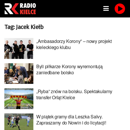
Tag:
Jacek Kiełb
„Ambasadorzy Korony” – nowy projekt
kieleckiego klubu
Byli piłkarze Korony wyremontują
zaniedbane boisko
„Ryba” znów na boisku. Spektakularny
transfer Orląt Kielce
W piątek gramy dla Leszka Salvy.
Zapraszamy do Nowin i do licytacji!