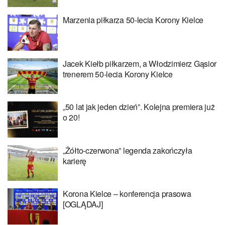
Marzenia piłkarza 50-lecia Korony Kielce
Jacek Kiełb piłkarzem, a Włodzimierz Gąsior
trenerem 50-lecia Korony Kielce
„50 lat jak jeden dzień”. Kolejna premiera już
o 20!
„Żółto-czerwona” legenda zakończyła
karierę
Korona Kielce – konferencja prasowa
[OGLĄDAJ]