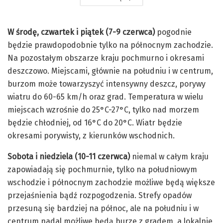
W środę, czwartek i piątek (7-9 czerwca)
pogodnie
będzie prawdopodobnie tylko na północnym zachodzie.
Na pozostałym obszarze kraju pochmurno i okresami
deszczowo. Miejscami, głównie na południu i w centrum,
burzom może towarzyszyć intensywny deszcz, porywy
wiatru do 60-65 km/h oraz grad. Temperatura w wielu
miejscach wzrośnie do 25°C-27°C, tylko nad morzem
będzie chłodniej, od 16°C do 20°C. Wiatr będzie
okresami porywisty, z kierunków wschodnich.
Sobota i niedziela (10-11 czerwca)
niemal w całym kraju
zapowiadają się pochmurnie, tylko na południowym
wschodzie i północnym zachodzie możliwe będą większe
przejaśnienia bądź rozpogodzenia. Strefy opadów
przesuną się bardziej na północ, ale na południu i w
centrum nadal możliwe będą burze z gradem, a lokalnie