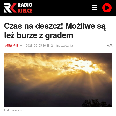
Czas na deszcz! Możliwe są
też burze z gradem
A
2 min. czytania
A
IMGW-PIB
2023-06-05 16:13
Fot. canva.com