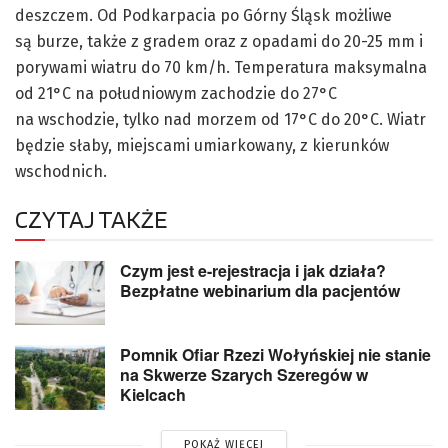
deszczem. Od Podkarpacia po Górny Śląsk możliwe
są burze, także z gradem oraz z opadami do 20-25 mm i
porywami wiatru do 70 km/h. Temperatura maksymalna
od 21°C na południowym zachodzie do 27°C
na wschodzie, tylko nad morzem od 17°C do 20°C. Wiatr
będzie słaby, miejscami umiarkowany, z kierunków
wschodnich.
CZYTAJ TAKŻE
Czym jest e-rejestracja i jak działa?
Bezpłatne webinarium dla pacjentów
Pomnik Ofiar Rzezi Wołyńskiej nie stanie
na Skwerze Szarych Szeregów w
Kielcach
POKAŻ WIĘCEJ