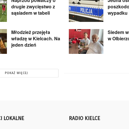
Naprzód powalczy o
Jedna os
drugie zwycięstwo z
poszkod
sąsiadem w tabeli
wypadku 
Młodzież przejęła
Siedem wi
władzę w Kielcach. Na
w Olbier
jeden dzień
POKAŻ WIĘCEJ
I LOKALNE
RADIO KIELCE