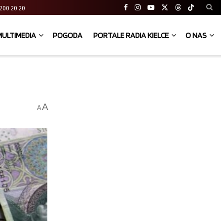
41 200 20 20
MULTIMEDIA
POGODA
PORTALE RADIA KIELCE
O NAS
A
A