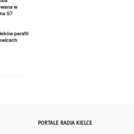
oba
owana w
na S7
eków parafii
zowicach
PORTALE RADIA KIELCE