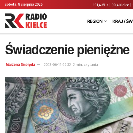
sobota, 8 sierpnia 2026
101,4 MHz | 90,4 Kielce
REGION
KRAJ / ŚW
Świadczenie pieniężne
2 min. czytania
Marzena Smoręda
2023-06-12 09:32