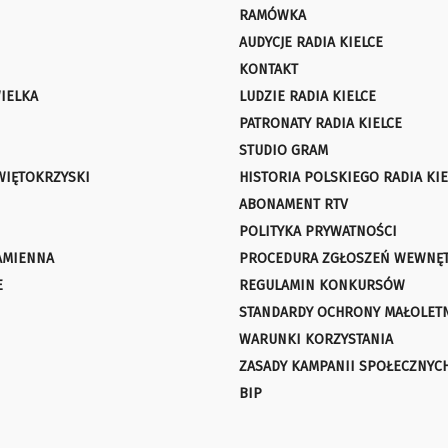
RAMÓWKA
AUDYCJE RADIA KIELCE
KONTAKT
IELKA
LUDZIE RADIA KIELCE
PATRONATY RADIA KIELCE
STUDIO GRAM
WIĘTOKRZYSKI
HISTORIA POLSKIEGO RADIA KIE
ABONAMENT RTV
POLITYKA PRYWATNOŚCI
AMIENNA
PROCEDURA ZGŁOSZEŃ WEWNĘ
E
REGULAMIN KONKURSÓW
STANDARDY OCHRONY MAŁOLET
WARUNKI KORZYSTANIA
ZASADY KAMPANII SPOŁECZNYC
BIP