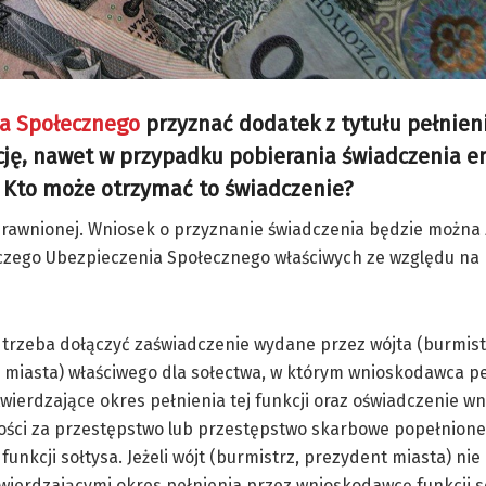
ia Społecznego
przyznać dodatek z tytułu pełnieni
kcję, nawet w przypadku pobierania świadczenia 
 Kto może otrzymać to świadczenie?
rawnionej. Wniosek o przyznanie świadczenia będzie można 
iczego Ubezpieczenia Społecznego właściwych ze względu na 
trzeba dołączyć zaświadczenie wydane przez wójta (burmist
miasta) właściwego dla sołectwa, w którym wnioskodawca pe
twierdzające okres pełnienia tej funkcji oraz oświadczenie 
ości za przestępstwo lub przestępstwo skarbowe popełnione
funkcji sołtysa. Jeżeli wójt (burmistrz, prezydent miasta) ni
ierdzającymi okres pełnienia przez wnioskodawcę funkcji s