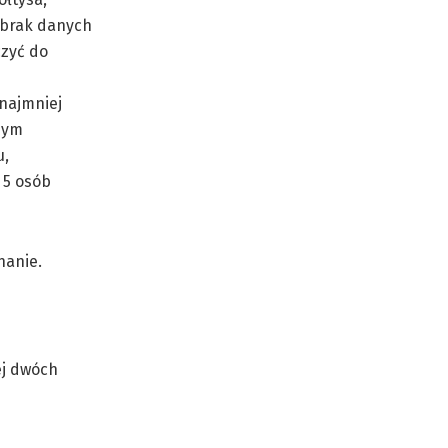
 brak danych
czyć do
 najmniej
mnym
u,
 5 osób
nanie.
ej dwóch