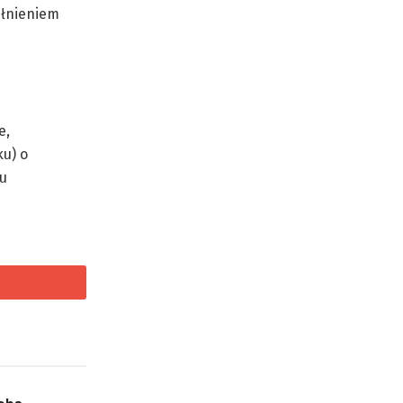
ełnieniem
e,
ku) o
zu