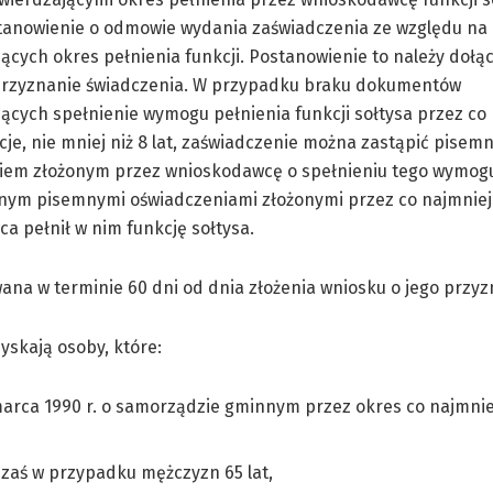
tanowienie o odmowie wydania zaświadczenia ze względu na
ących okres pełnienia funkcji. Postanowienie to należy dołą
przyznanie świadczenia. W przypadku braku dokumentów
ących spełnienie wymogu pełnienia funkcji sołtysa przez co
je, nie mniej niż 8 lat, zaświadczenie można zastąpić pise
iem złożonym przez wnioskodawcę o spełnieniu tego wymog
nym pisemnymi oświadczeniami złożonymi przez co najmniej
a pełnił w nim funkcję sołtysa.
na w terminie 60 dni od dnia złożenia wniosku o jego przyz
zyskają osoby, które:
8 marca 1990 r. o samorządzie gminnym przez okres co najmni
 zaś w przypadku mężczyzn 65 lat,