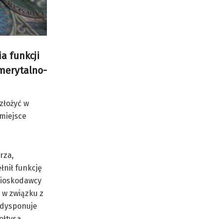
a funkcji
emerytalno-
złożyć w
miejsce
rza,
łnił funkcję
wnioskodawcy
 w związku z
e dysponuje
ołtysa,