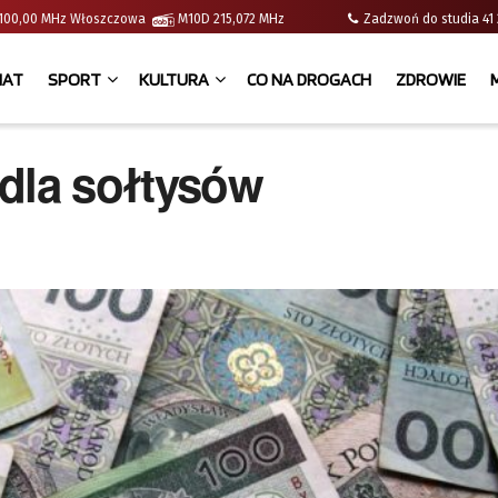
 | 100,00 MHz Włoszczowa
M10D 215,072 MHz
Zadzwoń do studia 
IAT
SPORT
KULTURA
CO NA DROGACH
ZDROWIE
 dla sołtysów