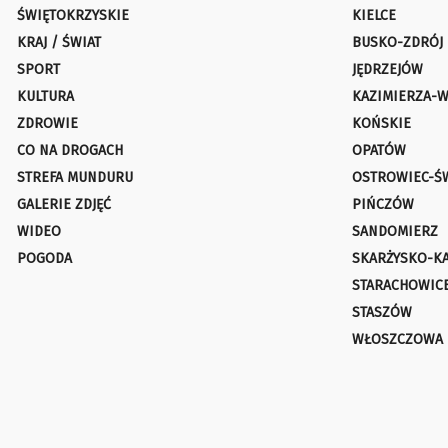
ŚWIĘTOKRZYSKIE
KIELCE
KRAJ / ŚWIAT
BUSKO-ZDRÓJ
SPORT
JĘDRZEJÓW
KULTURA
KAZIMIERZA-W
ZDROWIE
KOŃSKIE
CO NA DROGACH
OPATÓW
STREFA MUNDURU
OSTROWIEC-Ś
GALERIE ZDJĘĆ
PIŃCZÓW
WIDEO
SANDOMIERZ
POGODA
SKARŻYSKO-K
STARACHOWIC
STASZÓW
WŁOSZCZOWA