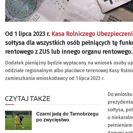
Od 1 lipca 2023 r.
Kasa Rolniczego Ubezpieczen
sołtysa dla wszystkich osób pełniących tę fun
rentowego z ZUS lub innego organu rentowego.
Dodatek pieniężny będzie wypłacany na wniosek osoby up
oddziale regionalnym albo placówce terenowej Kasy Roln
zamieszkania wnioskodawcy od 1 lipca 2023 r.
Do wniosku 
CZYTAJ TAKŻE
prezydenta 
sołtysa, po
Czarni jadą do Tarnobrzegu
o niekaraln
po zwycięstwo
pełnieniem 
danymi potw