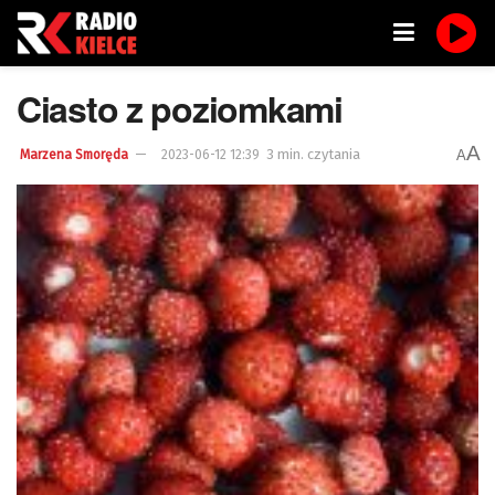
Ciasto z poziomkami
A
3 min. czytania
A
Marzena Smoręda
2023-06-12 12:39