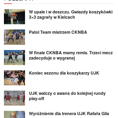
W upale i w deszczu. Gwiazdy koszykówki
3×3 zagrały w Kielcach
Patol Team mistrzem CKNBA
W finale CKNBA mamy remis. Trzeci mecz
zadecyduje o wygranej
Koniec sezonu dla koszykarzy UJK
UJK walczy o awans do kolejnej rundy
play-off
Wyróżnienie dla trenera UJK Rafała Gila