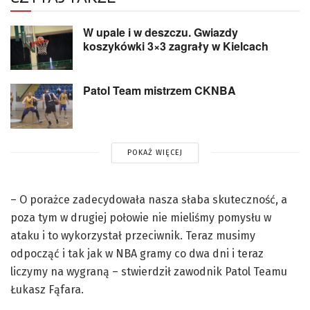
W upale i w deszczu. Gwiazdy
koszykówki 3×3 zagrały w Kielcach
Patol Team mistrzem CKNBA
POKAŻ WIĘCEJ
– O porażce zadecydowała nasza słaba skuteczność, a
poza tym w drugiej połowie nie mieliśmy pomysłu w
ataku i to wykorzystał przeciwnik. Teraz musimy
odpocząć i tak jak w NBA gramy co dwa dni i teraz
liczymy na wygraną – stwierdził zawodnik Patol Teamu
Łukasz Fąfara.