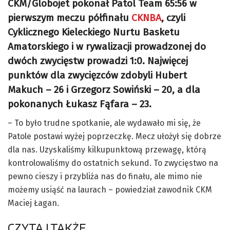
CKM/Globojet pokonał Patol Team 65:56 w
pierwszym meczu półfinału
CKNBA
, czyli
Cyklicznego Kieleckiego Nurtu Basketu
Amatorskiego i w rywalizacji prowadzonej do
dwóch zwycięstw prowadzi 1:0. Najwięcej
punktów dla zwycięzców zdobyli Hubert
Makuch – 26 i Grzegorz Sowiński – 20, a dla
pokonanych Łukasz Fąfara – 23.
– To było trudne spotkanie, ale wydawało mi się, że
Patole postawi wyżej poprzeczkę. Mecz ułożył się dobrze
dla nas. Uzyskaliśmy kilkupunktową przewagę, którą
kontrolowaliśmy do ostatnich sekund. To zwycięstwo na
pewno cieszy i przybliża nas do finału, ale mimo nie
możemy usiąść na laurach – powiedział zawodnik CKM
Maciej Łagan.
CZYTAJ TAKŻE