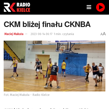
CKM bliżej finału CKNBA
A
1 min. czytania
A
Maciej Makuła
2023-06-14 06:17
Fot. Maciej Makuła - Radio Kielce