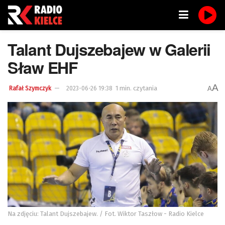
Talant Dujszebajew w Galerii
Sław EHF
A
1 min. czytania
A
Rafał Szymczyk
2023-06-26 19:38
Na zdjęciu: Talant Dujszebajew. / Fot. Wiktor Taszłow - Radio Kielce