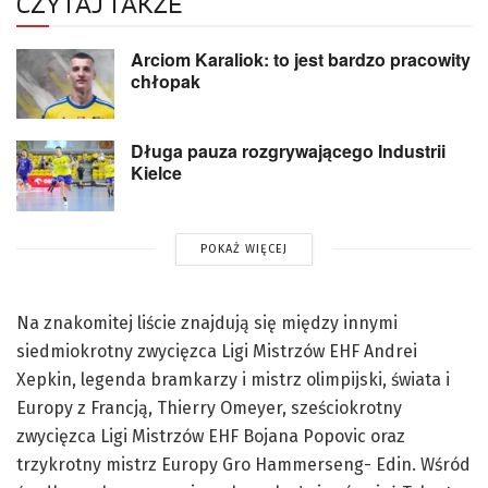
CZYTAJ TAKŻE
Arciom Karaliok: to jest bardzo pracowity
chłopak
Długa pauza rozgrywającego Industrii
Kielce
POKAŻ WIĘCEJ
Na znakomitej liście znajdują się między innymi
siedmiokrotny zwycięzca Ligi Mistrzów EHF Andrei
Xepkin, legenda bramkarzy i mistrz olimpijski, świata i
Europy z Francją, Thierry Omeyer, sześciokrotny
zwycięzca Ligi Mistrzów EHF Bojana Popovic oraz
trzykrotny mistrz Europy Gro Hammerseng- Edin. Wśród