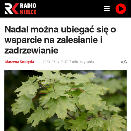
Nadal można ubiegać się o
wsparcie na zalesianie i
zadrzewianie
A
7 min. czytania
A
Marzena Smoręda
2023-07-14 13:37