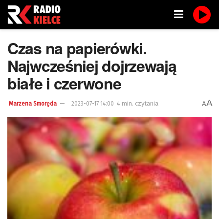
Czas na papierówki.
Najwcześniej dojrzewają
białe i czerwone
A
4 min. czytania
A
Marzena Smoręda
2023-07-17 14:00