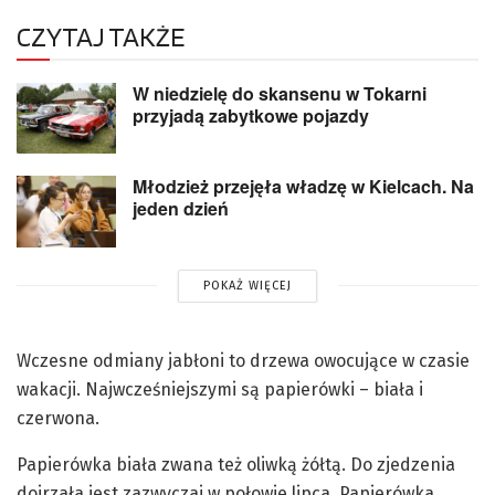
CZYTAJ TAKŻE
W niedzielę do skansenu w Tokarni
przyjadą zabytkowe pojazdy
Młodzież przejęła władzę w Kielcach. Na
jeden dzień
POKAŻ WIĘCEJ
Wczesne odmiany jabłoni to drzewa owocujące w czasie
wakacji. Najwcześniejszymi są papierówki – biała i
czerwona.
Papierówka biała zwana też oliwką żółtą. Do zjedzenia
dojrzała jest zazwyczaj w połowie lipca. Papierówka