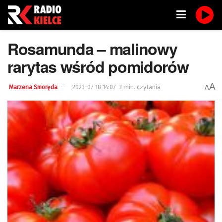
Rosamunda – malinowy
rarytas wśród pomidorów
A
3 min. czytania
A
Marzena Smoręda
2023-07-18 14:07