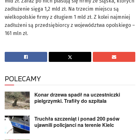
mld zł. Zaraz po nich plasują się firmy ze Śląska, których
zadłużenie sięga 1,2 mld zł. Na trzecim miejscu są
wielkopolskie firmy z długiem 1 mld zł. Z kolei najmniej
zadłużeni są przedsiębiorcy z województwa opolskiego –
161 mln zł.
POLECAMY
Konar drzewa spadł na uczestniczki
pielgrzymki. Trafiły do szpitala
Truchła szczeniąt i ponad 200 psów
ujawnili policjanci na terenie Kielc