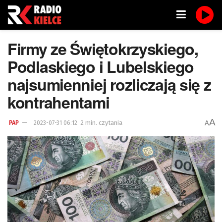
Firmy ze Świętokrzyskiego,
Podlaskiego i Lubelskiego
najsumienniej rozliczają się z
kontrahentami
A
2 min. czytania
A
PAP
2023-07-31 06:12