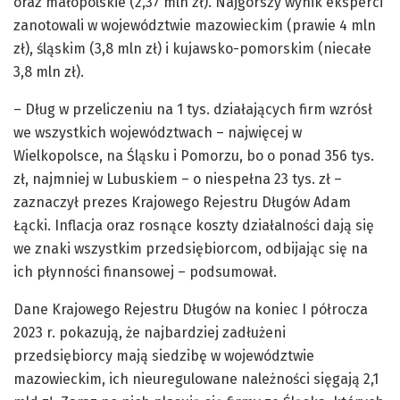
oraz małopolskie (2,37 mln zł). Najgorszy wynik eksperci
zanotowali w województwie mazowieckim (prawie 4 mln
zł), śląskim (3,8 mln zł) i kujawsko-pomorskim (niecałe
3,8 mln zł).
– Dług w przeliczeniu na 1 tys. działających firm wzrósł
we wszystkich województwach – najwięcej w
Wielkopolsce, na Śląsku i Pomorzu, bo o ponad 356 tys.
zł, najmniej w Lubuskiem – o niespełna 23 tys. zł –
zaznaczył prezes Krajowego Rejestru Długów Adam
Łącki. Inflacja oraz rosnące koszty działalności dają się
we znaki wszystkim przedsiębiorcom, odbijając się na
ich płynności finansowej – podsumował.
Dane Krajowego Rejestru Długów na koniec I półrocza
2023 r. pokazują, że najbardziej zadłużeni
przedsiębiorcy mają siedzibę w województwie
mazowieckim, ich nieuregulowane należności sięgają 2,1